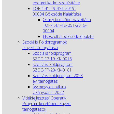
energetikai korszerűsítése
TOP-1.41-19-BS1-2019-
00004 Bölcsőde kialakítása
Okány bölcsőde kialakítása
TOP-1.4.1-19-BS1-2019-
00004
Elkészült a bölcsőde épülete
Szociális Földprogramok
elnyert támogatásai
Szociális földprogram
SZOC-FP-19-KK-0013
Szociális Földprogram
SZOC-FP-20-KK-0181
Szociális Földprogram 2023
évi támogatás
Így megy ez nálunk
Okányban! - 2022
Vidékfejlesztési Operatív
Program keretében elnyert
támogatások