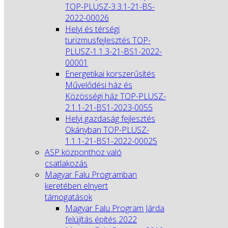
TOP-PLUSZ-3.3.1-21-BS-
2022-00026
Helyi és térségi
turizmusfejlesztés TOP-
PLUSZ-1.1.3-21-BS1-2022-
00001
Energetikai korszerűsítés
Művelődési ház és
Közösségi ház TOP-PLUSZ-
2.1.1-21-BS1-2023-0055
Helyi gazdaság fejlesztés
Okányban TOP-PLUSZ-
1.1.1-21-BS1-2022-00025
ASP központhoz való
csatlakozás
Magyar Falu Programban
keretében elnyert
támogatások
Magyar Falu Program Járda
felújítás építés 2022