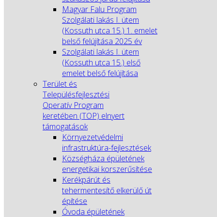
Magyar Falu Program
Szolgálati lakás I. ütem
(Kossuth utca 15.) 1. emelet
belső felújítása 2025 év
Szolgálati lakás I. ütem
(Kossuth utca 15.) első
emelet belső felújítása
Terület és
Településfejlesztési
Operatív Program
keretében (TOP) elnyert
támogatások
Környezetvédelmi
infrastruktúra-fejlesztések
Községháza épületének
energetikai korszerűsítése
Kerékpárút és
tehermentesítő elkerülő út
építése
Óvoda épületének