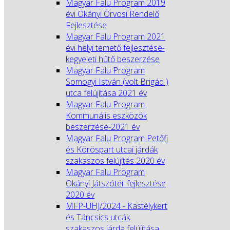
Magyar Falu Program 2019
évi Okányi Orvosi Rendelő
Fejlesztése
Magyar Falu Program 2021
évi helyi temető fejlesztése-
kegyeleti hűtő beszerzése
Magyar Falu Program
Somogyi István (volt Brigád )
utca felújítása 2021 év
Magyar Falu Program
Kommunális eszközök
beszerzése-2021 év
Magyar Falu Program Petőfi
és Köröspart utcai járdák
szakaszos felújítás 2020 év
Magyar Falu Program
Okányi Játszótér fejlesztése
2020 év
MFP-UHJ/2024 - Kastélykert
és Táncsics utcák
szakaszos járda felújítása