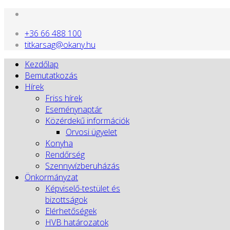
+36 66 488 100
titkarsag@okany.hu
Kezdőlap
Bemutatkozás
Hírek
Friss hírek
Eseménynaptár
Közérdekű információk
Orvosi ügyelet
Konyha
Rendőrség
Szennyvízberuházás
Önkormányzat
Képviselő-testület és
bizottságok
Elérhetőségek
HVB határozatok