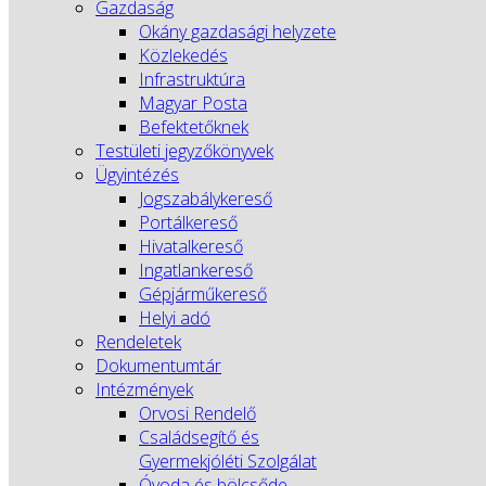
Gazdaság
Okány gazdasági helyzete
Közlekedés
Infrastruktúra
Magyar Posta
Befektetőknek
Testületi jegyzőkönyvek
Ügyintézés
Jogszabálykereső
Portálkereső
Hivatalkereső
Ingatlankereső
Gépjárműkereső
Helyi adó
Rendeletek
Dokumentumtár
Intézmények
Orvosi Rendelő
Családsegítő és
Gyermekjóléti Szolgálat
Óvoda és bölcsőde