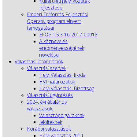
Külterületi helyi közutak
fejlesztése
Emberi Erőforrás Fejlesztési
Operatív program elnyert
támogatásai
EFOP 1.5.3-16-2017-00018
A köznevelés
eredményességének
növelése
Választási információk
Választási szervek
Helyi Választási Iroda
HVI határozatok
Helyi Választási Bizottság
Választási ügyintézés
2024. évi általános
választások
Választópolgároknak
Jelölteknek
Korábbi választások
Helyi választás 2014