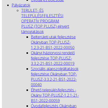
Pályázatok
TERÜLET- ÉS
TELEPÜLÉSFEJLESZTÉSI
OPERATÍV PROGRAM
PLUSZ (TOP PLUSZ) elnyert
támogatások
Belterületi utak fejlesztése
Okányban TOP-PLUSZ-
1.2.3-21-BS1-2022-00050
Okányi háziorvosi rendelő
fejlesztése TOP-PLUSZ-
3.3.2-21-BS1-2022-00019
Szociális alapszolgáltatások
fejlesztése Okányban TOP-
PLUSZ-3.3.2-21-BS1-2022-
00040
Élhető településfejlesztés -
Okány TOP-PLUSZ-1.2.1-21-
BS1-2022-00059
Óvodafejlesztés Okányban