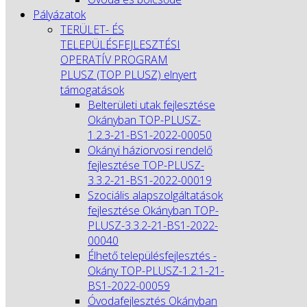
Pályázatok
TERÜLET- ÉS
TELEPÜLÉSFEJLESZTÉSI
OPERATÍV PROGRAM
PLUSZ (TOP PLUSZ) elnyert
támogatások
Belterületi utak fejlesztése
Okányban TOP-PLUSZ-
1.2.3-21-BS1-2022-00050
Okányi háziorvosi rendelő
fejlesztése TOP-PLUSZ-
3.3.2-21-BS1-2022-00019
Szociális alapszolgáltatások
fejlesztése Okányban TOP-
PLUSZ-3.3.2-21-BS1-2022-
00040
Élhető településfejlesztés -
Okány TOP-PLUSZ-1.2.1-21-
BS1-2022-00059
Óvodafejlesztés Okányban