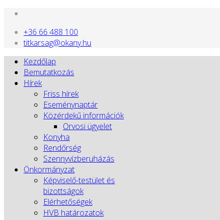
+36 66 488 100
titkarsag@okany.hu
Kezdőlap
Bemutatkozás
Hírek
Friss hírek
Eseménynaptár
Közérdekű információk
Orvosi ügyelet
Konyha
Rendőrség
Szennyvízberuházás
Önkormányzat
Képviselő-testület és
bizottságok
Elérhetőségek
HVB határozatok