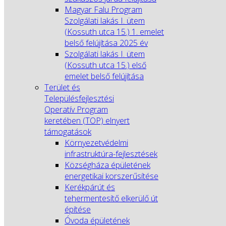
Magyar Falu Program
Szolgálati lakás I. ütem
(Kossuth utca 15.) 1. emelet
belső felújítása 2025 év
Szolgálati lakás I. ütem
(Kossuth utca 15.) első
emelet belső felújítása
Terület és
Településfejlesztési
Operatív Program
keretében (TOP) elnyert
támogatások
Környezetvédelmi
infrastruktúra-fejlesztések
Községháza épületének
energetikai korszerűsítése
Kerékpárút és
tehermentesítő elkerülő út
építése
Óvoda épületének