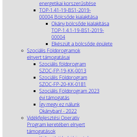
energetikai korszerűsítése
TOP-1.41-19-BS1-2019-
00004 Bölcsőde kialakítása
Okány bölcsőde kialakítása
TOP-1.4.1-19-BS1-2019-
00004
Elkészült a bölcsőde épülete
Szociális Földprogramok
elnyert támogatásai
Szociális földprogram
SZOC-FP-19-KK-0013
Szociális Földprogram
SZOC-FP-20-KK-0181
Szociális Földprogram 2023
évi támogatás
Így megy ez nálunk
Okányban! - 2022
Vidékfejlesztési Operatív
Program keretében elnyert
támogatások