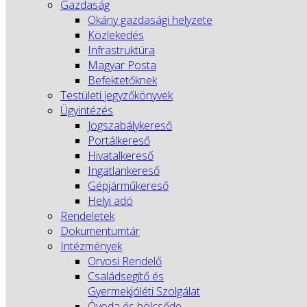
Gazdaság
Okány gazdasági helyzete
Közlekedés
Infrastruktúra
Magyar Posta
Befektetőknek
Testületi jegyzőkönyvek
Ügyintézés
Jogszabálykereső
Portálkereső
Hivatalkereső
Ingatlankereső
Gépjárműkereső
Helyi adó
Rendeletek
Dokumentumtár
Intézmények
Orvosi Rendelő
Családsegítő és
Gyermekjóléti Szolgálat
Óvoda és bölcsőde