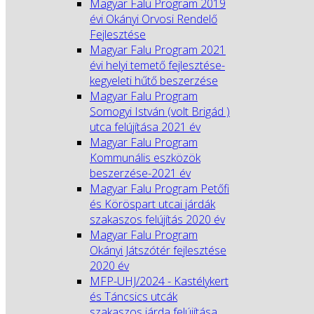
Magyar Falu Program 2019
évi Okányi Orvosi Rendelő
Fejlesztése
Magyar Falu Program 2021
évi helyi temető fejlesztése-
kegyeleti hűtő beszerzése
Magyar Falu Program
Somogyi István (volt Brigád )
utca felújítása 2021 év
Magyar Falu Program
Kommunális eszközök
beszerzése-2021 év
Magyar Falu Program Petőfi
és Köröspart utcai járdák
szakaszos felújítás 2020 év
Magyar Falu Program
Okányi Játszótér fejlesztése
2020 év
MFP-UHJ/2024 - Kastélykert
és Táncsics utcák
szakaszos járda felújítása