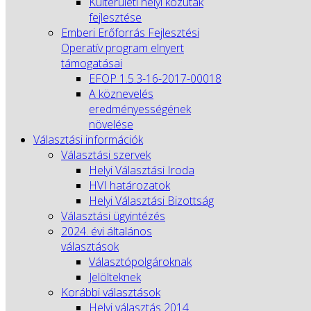
Külterületi helyi közutak
fejlesztése
Emberi Erőforrás Fejlesztési
Operatív program elnyert
támogatásai
EFOP 1.5.3-16-2017-00018
A köznevelés
eredményességének
növelése
Választási információk
Választási szervek
Helyi Választási Iroda
HVI határozatok
Helyi Választási Bizottság
Választási ügyintézés
2024. évi általános
választások
Választópolgároknak
Jelölteknek
Korábbi választások
Helyi választás 2014