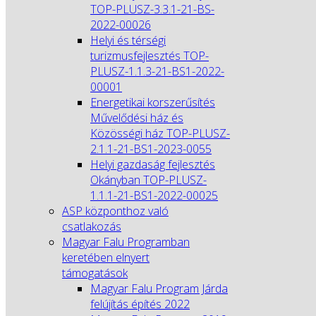
TOP-PLUSZ-3.3.1-21-BS-
2022-00026
Helyi és térségi
turizmusfejlesztés TOP-
PLUSZ-1.1.3-21-BS1-2022-
00001
Energetikai korszerűsítés
Művelődési ház és
Közösségi ház TOP-PLUSZ-
2.1.1-21-BS1-2023-0055
Helyi gazdaság fejlesztés
Okányban TOP-PLUSZ-
1.1.1-21-BS1-2022-00025
ASP központhoz való
csatlakozás
Magyar Falu Programban
keretében elnyert
támogatások
Magyar Falu Program Járda
felújítás építés 2022