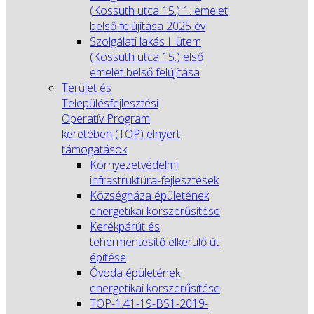
(Kossuth utca 15.) 1. emelet
belső felújítása 2025 év
Szolgálati lakás I. ütem
(Kossuth utca 15.) első
emelet belső felújítása
Terület és
Településfejlesztési
Operatív Program
keretében (TOP) elnyert
támogatások
Környezetvédelmi
infrastruktúra-fejlesztések
Községháza épületének
energetikai korszerűsítése
Kerékpárút és
tehermentesítő elkerülő út
építése
Óvoda épületének
energetikai korszerűsítése
TOP-1.41-19-BS1-2019-