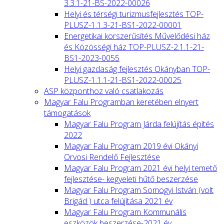
3.3.1-21-BS-2022-00026
Helyi és térségi turizmusfejlesztés TOP-
PLUSZ-1.1.3-21-BS1-2022-00001
Energetikai korszerűsítés Művelődési ház
és Közösségi ház TOP-PLUSZ-2.1.1-21-
BS1-2023-0055
Helyi gazdaság fejlesztés Okányban TOP-
PLUSZ-1.1.1-21-BS1-2022-00025
ASP központhoz való csatlakozás
Magyar Falu Programban keretében elnyert
támogatások
Magyar Falu Program Járda felújítás építés
2022
Magyar Falu Program 2019 évi Okányi
Orvosi Rendelő Fejlesztése
Magyar Falu Program 2021 évi helyi temető
fejlesztése- kegyeleti hűtő beszerzése
Magyar Falu Program Somogyi István (volt
Brigád ) utca felújítása 2021 év
Magyar Falu Program Kommunális
eszközök beszerzése-2021 év