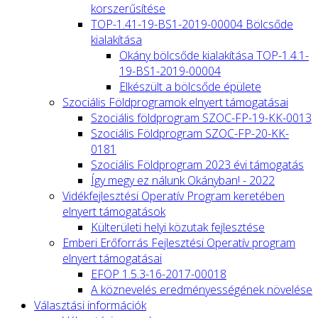
korszerűsítése
TOP-1.41-19-BS1-2019-00004 Bölcsőde
kialakítása
Okány bölcsőde kialakítása TOP-1.4.1-
19-BS1-2019-00004
Elkészült a bölcsőde épülete
Szociális Földprogramok elnyert támogatásai
Szociális földprogram SZOC-FP-19-KK-0013
Szociális Földprogram SZOC-FP-20-KK-
0181
Szociális Földprogram 2023 évi támogatás
Így megy ez nálunk Okányban! - 2022
Vidékfejlesztési Operatív Program keretében
elnyert támogatások
Külterületi helyi közutak fejlesztése
Emberi Erőforrás Fejlesztési Operatív program
elnyert támogatásai
EFOP 1.5.3-16-2017-00018
A köznevelés eredményességének növelése
Választási információk