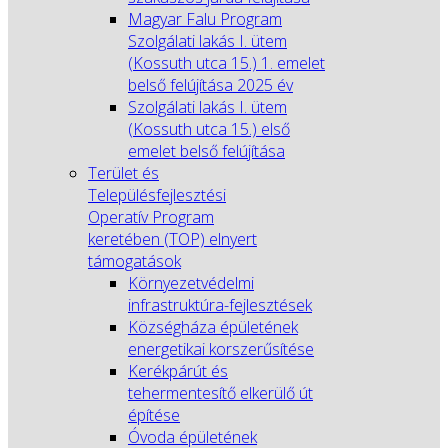
Magyar Falu Program
Szolgálati lakás I. ütem
(Kossuth utca 15.) 1. emelet
belső felújítása 2025 év
Szolgálati lakás I. ütem
(Kossuth utca 15.) első
emelet belső felújítása
Terület és
Településfejlesztési
Operatív Program
keretében (TOP) elnyert
támogatások
Környezetvédelmi
infrastruktúra-fejlesztések
Községháza épületének
energetikai korszerűsítése
Kerékpárút és
tehermentesítő elkerülő út
építése
Óvoda épületének