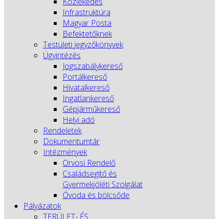
Közlekedés
Infrastruktúra
Magyar Posta
Befektetőknek
Testületi jegyzőkönyvek
Ügyintézés
Jogszabálykereső
Portálkereső
Hivatalkereső
Ingatlankereső
Gépjárműkereső
Helyi adó
Rendeletek
Dokumentumtár
Intézmények
Orvosi Rendelő
Családsegítő és
Gyermekjóléti Szolgálat
Óvoda és bölcsőde
Pályázatok
TERÜLET- ÉS