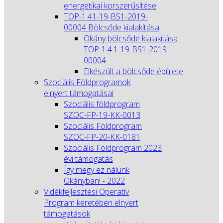
energetikai korszerűsítése
TOP-1.41-19-BS1-2019-
00004 Bölcsőde kialakítása
Okány bölcsőde kialakítása
TOP-1.4.1-19-BS1-2019-
00004
Elkészült a bölcsőde épülete
Szociális Földprogramok
elnyert támogatásai
Szociális földprogram
SZOC-FP-19-KK-0013
Szociális Földprogram
SZOC-FP-20-KK-0181
Szociális Földprogram 2023
évi támogatás
Így megy ez nálunk
Okányban! - 2022
Vidékfejlesztési Operatív
Program keretében elnyert
támogatások