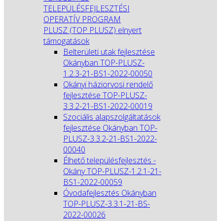
TELEPÜLÉSFEJLESZTÉSI
OPERATÍV PROGRAM
PLUSZ (TOP PLUSZ) elnyert
támogatások
Belterületi utak fejlesztése
Okányban TOP-PLUSZ-
1.2.3-21-BS1-2022-00050
Okányi háziorvosi rendelő
fejlesztése TOP-PLUSZ-
3.3.2-21-BS1-2022-00019
Szociális alapszolgáltatások
fejlesztése Okányban TOP-
PLUSZ-3.3.2-21-BS1-2022-
00040
Élhető településfejlesztés -
Okány TOP-PLUSZ-1.2.1-21-
BS1-2022-00059
Óvodafejlesztés Okányban
TOP-PLUSZ-3.3.1-21-BS-
2022-00026