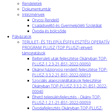
Rendeletek
Dokumentumtár
Intézmények
Orvosi Rendelő
Családsegítő és Gyermekjóléti Szolgálat
Óvoda és bölcsőde
Pályázatok
TERÜLET- ÉS TELEPÜLÉSFEJLESZTÉSI OPERATÍV
PROGRAM PLUSZ (TOP PLUSZ) elnyert
támogatások
Belterületi utak fejlesztése Okányban TOP-
PLUSZ-1.2.3-21-BS1-2022-00050
Okányi háziorvosi rendelő fejlesztése TOP-
PLUSZ-3.3.2-21-BS1-2022-00019
Szociális alapszolgáltatások fejlesztése
Okányban TOP-PLUSZ-3.3.2-21-BS1-2022-
00040
Élhető településfejlesztés - Okány TOP-
PLUSZ-1.2.1-21-BS1-2022-00059
Óvodafejlesztés Okányban TOP-PLUSZ-