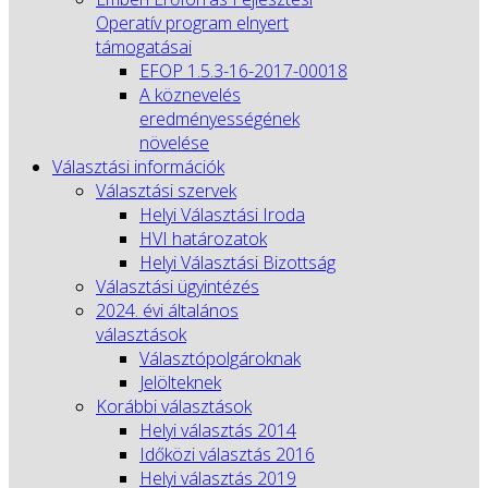
Operatív program elnyert
támogatásai
EFOP 1.5.3-16-2017-00018
A köznevelés
eredményességének
növelése
Választási információk
Választási szervek
Helyi Választási Iroda
HVI határozatok
Helyi Választási Bizottság
Választási ügyintézés
2024. évi általános
választások
Választópolgároknak
Jelölteknek
Korábbi választások
Helyi választás 2014
Időközi választás 2016
Helyi választás 2019