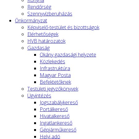
Rendőrség
Szennyvízberuházás
Önkormányzat
Képviselő-testület és bizottságok
Elérhetőségek
HVB határozatok
Gazdaság
Okány gazdasági helyzete
Közlekedés
Infrastruktúra
Magyar Posta
Befektetőknek
Testületi jegyzőkönyvek
Ügyintézés
Jogszabálykereső
Portálkereső
Hivatalkereső
Ingatlankereső
Gépjárműkereső
Helyi adó