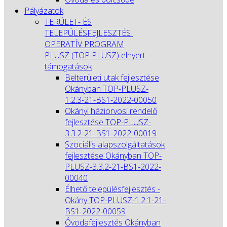
Pályázatok
TERÜLET- ÉS
TELEPÜLÉSFEJLESZTÉSI
OPERATÍV PROGRAM
PLUSZ (TOP PLUSZ) elnyert
támogatások
Belterületi utak fejlesztése
Okányban TOP-PLUSZ-
1.2.3-21-BS1-2022-00050
Okányi háziorvosi rendelő
fejlesztése TOP-PLUSZ-
3.3.2-21-BS1-2022-00019
Szociális alapszolgáltatások
fejlesztése Okányban TOP-
PLUSZ-3.3.2-21-BS1-2022-
00040
Élhető településfejlesztés -
Okány TOP-PLUSZ-1.2.1-21-
BS1-2022-00059
Óvodafejlesztés Okányban