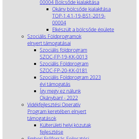
00004 Bölcsőde kialakítása
Okány bölcsőde kialakítása
TOP-1.4.1-19-BS1-2019-
00004
Elkészült a bölcsőde épülete
Szociális Földprogramok
elnyert támogatásai
Szociális földprogram
SZOC-FP-19-KK-0013
Szociális Földprogram
SZOC-FP-20-KK-0181
Szociális Földprogram 2023
évi támogatás
Így megy ez nálunk
Okányban! - 2022
Vidékfejlesztési Operatív
Program keretében elnyert
támogatások
Külterületi helyi közutak
fejlesztése
Emberi Erőforrás Fejlesztési