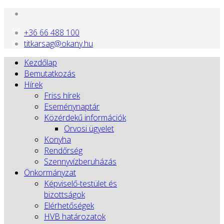
+36 66 488 100
titkarsag@okany.hu
Kezdőlap
Bemutatkozás
Hírek
Friss hírek
Eseménynaptár
Közérdekű információk
Orvosi ügyelet
Konyha
Rendőrség
Szennyvízberuházás
Önkormányzat
Képviselő-testület és
bizottságok
Elérhetőségek
HVB határozatok