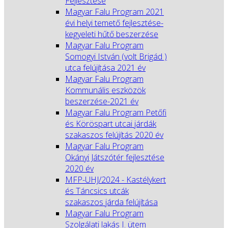
Fejlesztése
Magyar Falu Program 2021
évi helyi temető fejlesztése-
kegyeleti hűtő beszerzése
Magyar Falu Program
Somogyi István (volt Brigád )
utca felújítása 2021 év
Magyar Falu Program
Kommunális eszközök
beszerzése-2021 év
Magyar Falu Program Petőfi
és Köröspart utcai járdák
szakaszos felújítás 2020 év
Magyar Falu Program
Okányi Játszótér fejlesztése
2020 év
MFP-UHJ/2024 - Kastélykert
és Táncsics utcák
szakaszos járda felújítása
Magyar Falu Program
Szolgálati lakás I. ütem