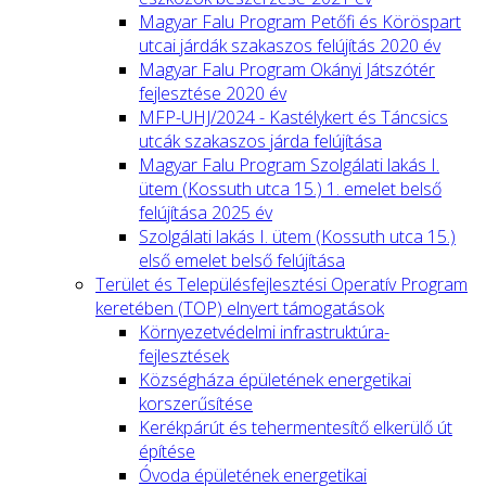
Magyar Falu Program Petőfi és Köröspart
utcai járdák szakaszos felújítás 2020 év
Magyar Falu Program Okányi Játszótér
fejlesztése 2020 év
MFP-UHJ/2024 - Kastélykert és Táncsics
utcák szakaszos járda felújítása
Magyar Falu Program Szolgálati lakás I.
ütem (Kossuth utca 15.) 1. emelet belső
felújítása 2025 év
Szolgálati lakás I. ütem (Kossuth utca 15.)
első emelet belső felújítása
Terület és Településfejlesztési Operatív Program
keretében (TOP) elnyert támogatások
Környezetvédelmi infrastruktúra-
fejlesztések
Községháza épületének energetikai
korszerűsítése
Kerékpárút és tehermentesítő elkerülő út
építése
Óvoda épületének energetikai