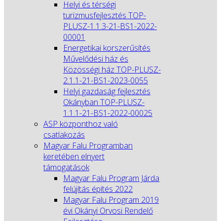
Helyi és térségi
turizmusfejlesztés TOP-
PLUSZ-1.1.3-21-BS1-2022-
00001
Energetikai korszerűsítés
Művelődési ház és
Közösségi ház TOP-PLUSZ-
2.1.1-21-BS1-2023-0055
Helyi gazdaság fejlesztés
Okányban TOP-PLUSZ-
1.1.1-21-BS1-2022-00025
ASP központhoz való
csatlakozás
Magyar Falu Programban
keretében elnyert
támogatások
Magyar Falu Program Járda
felújítás építés 2022
Magyar Falu Program 2019
évi Okányi Orvosi Rendelő