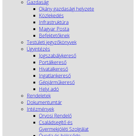
Gazdaság
Okány gazdasági helyzete
Közlekedés
Infrastruktúra
Magyar Posta
Befektetőknek
Testületi jegyzőkönyvek
Ügyintézés
Jogszabálykereső
Portálkereső
Hivatalkereső
Ingatlankereső
Gépjárműkereső
Helyi adó
Rendeletek
Dokumentumtár
Intézmények
Orvosi Rendelő
Családsegítő és
Gyermekjóléti Szolgálat
Óvoda és bölcsőde