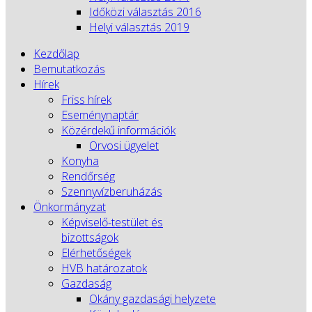
Időközi választás 2016
Helyi választás 2019
Kezdőlap
Bemutatkozás
Hírek
Friss hírek
Eseménynaptár
Közérdekű információk
Orvosi ügyelet
Konyha
Rendőrség
Szennyvízberuházás
Önkormányzat
Képviselő-testület és
bizottságok
Elérhetőségek
HVB határozatok
Gazdaság
Okány gazdasági helyzete