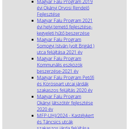
Magyar Falu Program 2019
évi Okányi Orvosi Rendelő
Fejlesztése
Magyar Falu Program 2021
évi helyi temető fejlesztése-
kegyeleti hűtő beszerzése
Magyar Falu Program
Somogyi István (volt Brigád )
utca felújítása 2021 év
Magyar Falu Program
Kommunális eszközök
beszerzése-2021 év
Magyar Falu Program Petőfi
és Köröspart utcai járdák
szakaszos felújítás 2020 év
Magyar Falu Program
Okányi Játszótér fejlesztése
2020 év
MFP-UHJ/2024 - Kastélykert
és Táncsics utcák
szakaszos járda felújítása