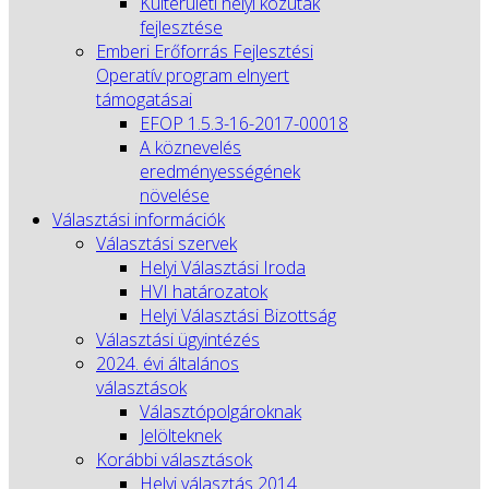
Külterületi helyi közutak
fejlesztése
Emberi Erőforrás Fejlesztési
Operatív program elnyert
támogatásai
EFOP 1.5.3-16-2017-00018
A köznevelés
eredményességének
növelése
Választási információk
Választási szervek
Helyi Választási Iroda
HVI határozatok
Helyi Választási Bizottság
Választási ügyintézés
2024. évi általános
választások
Választópolgároknak
Jelölteknek
Korábbi választások
Helyi választás 2014