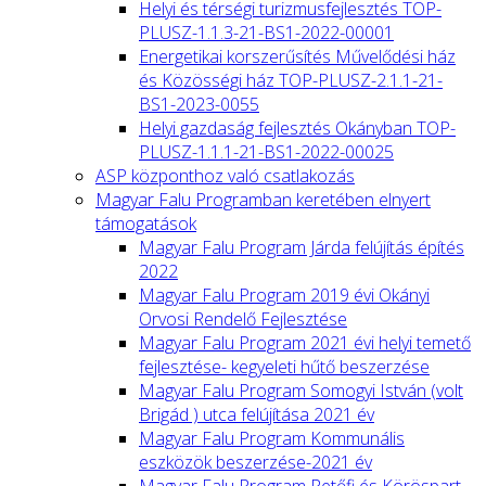
Helyi és térségi turizmusfejlesztés TOP-
PLUSZ-1.1.3-21-BS1-2022-00001
Energetikai korszerűsítés Művelődési ház
és Közösségi ház TOP-PLUSZ-2.1.1-21-
BS1-2023-0055
Helyi gazdaság fejlesztés Okányban TOP-
PLUSZ-1.1.1-21-BS1-2022-00025
ASP központhoz való csatlakozás
Magyar Falu Programban keretében elnyert
támogatások
Magyar Falu Program Járda felújítás építés
2022
Magyar Falu Program 2019 évi Okányi
Orvosi Rendelő Fejlesztése
Magyar Falu Program 2021 évi helyi temető
fejlesztése- kegyeleti hűtő beszerzése
Magyar Falu Program Somogyi István (volt
Brigád ) utca felújítása 2021 év
Magyar Falu Program Kommunális
eszközök beszerzése-2021 év