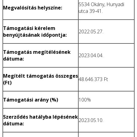
5534 Okány, Hunyadi
Megvalósítás helyszíne:
utca 39-41.
Támogatási kérelem
2022.05.27.
benyújtásának időpontja:
Támogatás megítélésének
2023.04.04.
dátuma:
Megítélt támogatás összeges
48.646.373 Ft
(Ft)
Támogatási arány (%)
100%
Szerződés hatályba lépésének
2023.05.10.
dátuma: