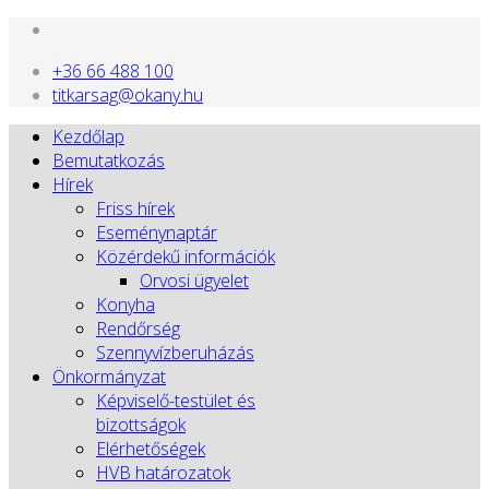
+36 66 488 100
titkarsag@okany.hu
Kezdőlap
Bemutatkozás
Hírek
Friss hírek
Eseménynaptár
Közérdekű információk
Orvosi ügyelet
Konyha
Rendőrség
Szennyvízberuházás
Önkormányzat
Képviselő-testület és
bizottságok
Elérhetőségek
HVB határozatok