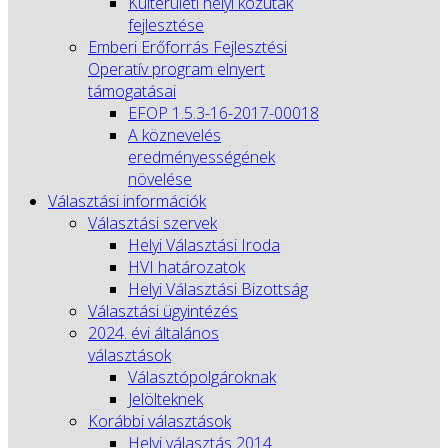
Külterületi helyi közutak
fejlesztése
Emberi Erőforrás Fejlesztési
Operatív program elnyert
támogatásai
EFOP 1.5.3-16-2017-00018
A köznevelés
eredményességének
növelése
Választási információk
Választási szervek
Helyi Választási Iroda
HVI határozatok
Helyi Választási Bizottság
Választási ügyintézés
2024. évi általános
választások
Választópolgároknak
Jelölteknek
Korábbi választások
Helyi választás 2014