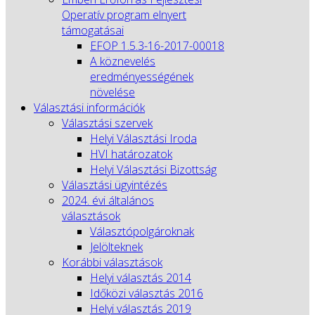
Operatív program elnyert
támogatásai
EFOP 1.5.3-16-2017-00018
A köznevelés
eredményességének
növelése
Választási információk
Választási szervek
Helyi Választási Iroda
HVI határozatok
Helyi Választási Bizottság
Választási ügyintézés
2024. évi általános
választások
Választópolgároknak
Jelölteknek
Korábbi választások
Helyi választás 2014
Időközi választás 2016
Helyi választás 2019