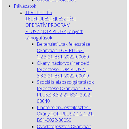
Pályázatok
TERÜLET- ÉS
TELEPÜLÉSFEJLESZTÉSI
OPERATÍV PROGRAM
PLUSZ (TOP PLUSZ) elnyert
támogatások
Belterületi utak fejlesztése
Okányban TOP-PLUSZ-
1.2.3-21-BS1-2022-00050
Okányi háziorvosi rendelő
fejlesztése TOP-PLUSZ-
3.3.2-21-BS1-2022-00019
Szociális alapszolgáltatások
fejlesztése Okányban TOP-
PLUSZ-3.3.2-21-BS1-2022-
00040
Élhető településfejlesztés -
Okány TOP-PLUSZ-1.2.1-21-
BS1-2022-00059
Óvodafejlesztés Okányban