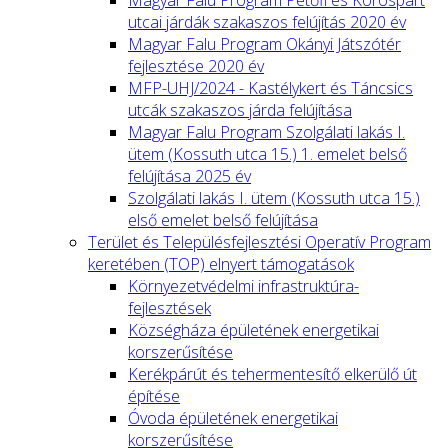
Magyar Falu Program Petőfi és Köröspart
utcai járdák szakaszos felújítás 2020 év
Magyar Falu Program Okányi Játszótér
fejlesztése 2020 év
MFP-UHJ/2024 - Kastélykert és Táncsics
utcák szakaszos járda felújítása
Magyar Falu Program Szolgálati lakás I.
ütem (Kossuth utca 15.) 1. emelet belső
felújítása 2025 év
Szolgálati lakás I. ütem (Kossuth utca 15.)
első emelet belső felújítása
Terület és Településfejlesztési Operatív Program
keretében (TOP) elnyert támogatások
Környezetvédelmi infrastruktúra-
fejlesztések
Községháza épületének energetikai
korszerűsítése
Kerékpárút és tehermentesítő elkerülő út
építése
Óvoda épületének energetikai
korszerűsítése