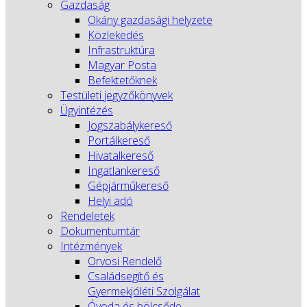
Gazdaság
Okány gazdasági helyzete
Közlekedés
Infrastruktúra
Magyar Posta
Befektetőknek
Testületi jegyzőkönyvek
Ügyintézés
Jogszabálykereső
Portálkereső
Hivatalkereső
Ingatlankereső
Gépjárműkereső
Helyi adó
Rendeletek
Dokumentumtár
Intézmények
Orvosi Rendelő
Családsegítő és
Gyermekjóléti Szolgálat
Óvoda és bölcsőde