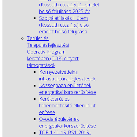
(Kossuth utca 15.) 1. emelet
belső felújítása 2025 év
Szolgálati lakás I. ütem
(Kossuth utca 15.) első
emelet belső felújítása
Terület és
Településfejlesztési
Operatív Program
keretében (TOP) elnyert
támogatások
Környezetvédelmi
infrastruktúra-fejlesztések
Községháza épületének
energetikai korszerűsítése
Kerékpárút és
tehermentesítő elkerülő út
építése
Óvoda épületének
energetikai korszerűsítése
TOP-1.41-19-BS1-2019-