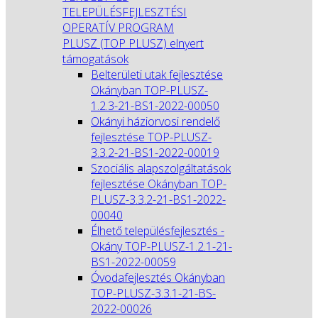
TELEPÜLÉSFEJLESZTÉSI
OPERATÍV PROGRAM
PLUSZ (TOP PLUSZ) elnyert
támogatások
Belterületi utak fejlesztése
Okányban TOP-PLUSZ-
1.2.3-21-BS1-2022-00050
Okányi háziorvosi rendelő
fejlesztése TOP-PLUSZ-
3.3.2-21-BS1-2022-00019
Szociális alapszolgáltatások
fejlesztése Okányban TOP-
PLUSZ-3.3.2-21-BS1-2022-
00040
Élhető településfejlesztés -
Okány TOP-PLUSZ-1.2.1-21-
BS1-2022-00059
Óvodafejlesztés Okányban
TOP-PLUSZ-3.3.1-21-BS-
2022-00026