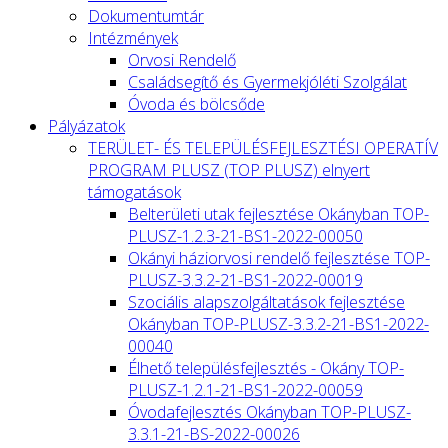
Dokumentumtár
Intézmények
Orvosi Rendelő
Családsegítő és Gyermekjóléti Szolgálat
Óvoda és bölcsőde
Pályázatok
TERÜLET- ÉS TELEPÜLÉSFEJLESZTÉSI OPERATÍV
PROGRAM PLUSZ (TOP PLUSZ) elnyert
támogatások
Belterületi utak fejlesztése Okányban TOP-
PLUSZ-1.2.3-21-BS1-2022-00050
Okányi háziorvosi rendelő fejlesztése TOP-
PLUSZ-3.3.2-21-BS1-2022-00019
Szociális alapszolgáltatások fejlesztése
Okányban TOP-PLUSZ-3.3.2-21-BS1-2022-
00040
Élhető településfejlesztés - Okány TOP-
PLUSZ-1.2.1-21-BS1-2022-00059
Óvodafejlesztés Okányban TOP-PLUSZ-
3.3.1-21-BS-2022-00026