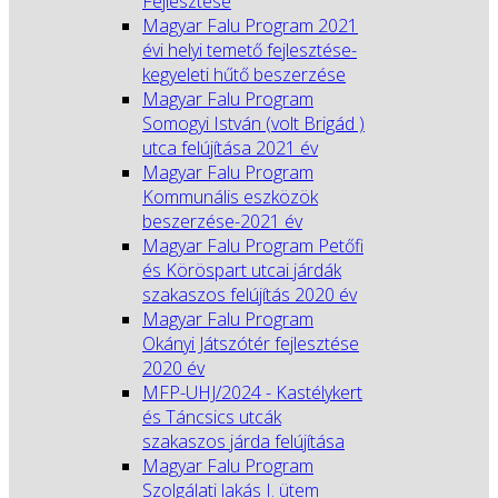
Fejlesztése
Magyar Falu Program 2021
évi helyi temető fejlesztése-
kegyeleti hűtő beszerzése
Magyar Falu Program
Somogyi István (volt Brigád )
utca felújítása 2021 év
Magyar Falu Program
Kommunális eszközök
beszerzése-2021 év
Magyar Falu Program Petőfi
és Köröspart utcai járdák
szakaszos felújítás 2020 év
Magyar Falu Program
Okányi Játszótér fejlesztése
2020 év
MFP-UHJ/2024 - Kastélykert
és Táncsics utcák
szakaszos járda felújítása
Magyar Falu Program
Szolgálati lakás I. ütem