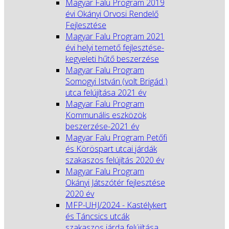
Magyar Falu Program 2019
évi Okányi Orvosi Rendelő
Fejlesztése
Magyar Falu Program 2021
évi helyi temető fejlesztése-
kegyeleti hűtő beszerzése
Magyar Falu Program
Somogyi István (volt Brigád )
utca felújítása 2021 év
Magyar Falu Program
Kommunális eszközök
beszerzése-2021 év
Magyar Falu Program Petőfi
és Köröspart utcai járdák
szakaszos felújítás 2020 év
Magyar Falu Program
Okányi Játszótér fejlesztése
2020 év
MFP-UHJ/2024 - Kastélykert
és Táncsics utcák
szakaszos járda felújítása