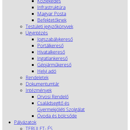
Közlekedés
Infrastruktúra
Magyar Posta
Befektetőknek
Testületi jegyzőkönyvek
Ügyintézés
Jogszabálykereső
Portálkereső
Hivatalkereső
Ingatlankereső
Gépjárműkereső
Helyi adó
Rendeletek
Dokumentumtár
Intézmények
Orvosi Rendelő
Családsegítő és
Gyermekjóléti Szolgálat
Óvoda és bölcsőde
Pályázatok
TERÜLET- ÉS