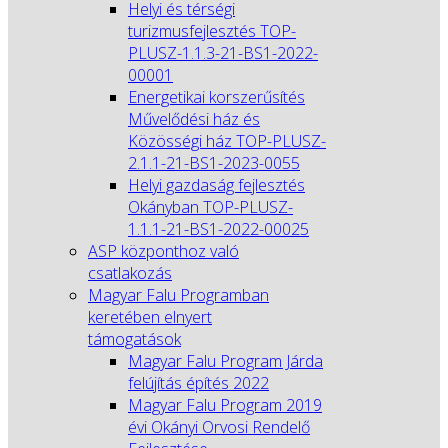
Helyi és térségi
turizmusfejlesztés TOP-
PLUSZ-1.1.3-21-BS1-2022-
00001
Energetikai korszerűsítés
Művelődési ház és
Közösségi ház TOP-PLUSZ-
2.1.1-21-BS1-2023-0055
Helyi gazdaság fejlesztés
Okányban TOP-PLUSZ-
1.1.1-21-BS1-2022-00025
ASP központhoz való
csatlakozás
Magyar Falu Programban
keretében elnyert
támogatások
Magyar Falu Program Járda
felújítás építés 2022
Magyar Falu Program 2019
évi Okányi Orvosi Rendelő