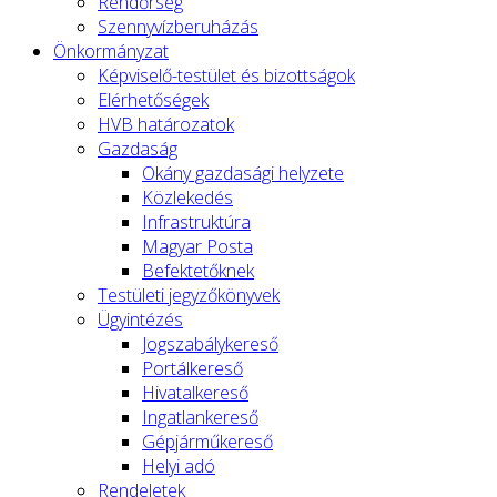
Rendőrség
Szennyvízberuházás
Önkormányzat
Képviselő-testület és bizottságok
Elérhetőségek
HVB határozatok
Gazdaság
Okány gazdasági helyzete
Közlekedés
Infrastruktúra
Magyar Posta
Befektetőknek
Testületi jegyzőkönyvek
Ügyintézés
Jogszabálykereső
Portálkereső
Hivatalkereső
Ingatlankereső
Gépjárműkereső
Helyi adó
Rendeletek