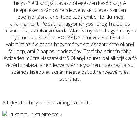
helyszínéül szolgál, tavasztól egészen késő őszig. A
településen számos rendezvény kerül éves szinten
lebonyolításra, ahol több száz ember fordul meg
alkalmanként. Például a hagyományos „öreg Traktoros
felvonulás”, az Okányi Óvodai Alapítvány éves hagyományos
nyárindító piknike, a „ROCKÁNY” elnevezésű fesztivál,
valamint az évtizedes hagyományokra visszatekintő okányi
falunap, ami 2 napos rendezvény. Továbbá szintén több
évtizedes múltra visszatekintő Okányi szüreti bál alkotják a fő
vezérfonalakat a rendezvénytér helyszínén. Ezekhez társul
számos kisebb év során megvalósított rendezvény és
sportnap.
A fejlesztés helyszíne: a támogatás előtt: