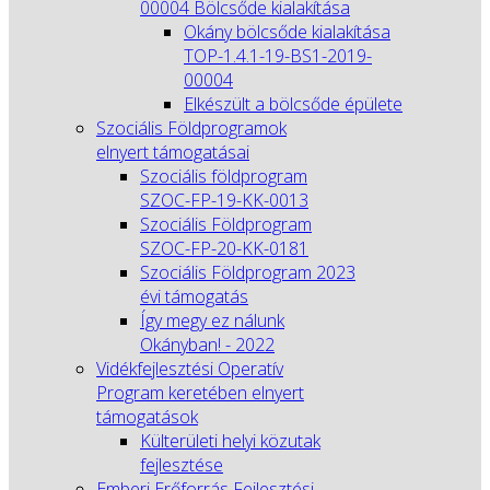
00004 Bölcsőde kialakítása
Okány bölcsőde kialakítása
TOP-1.4.1-19-BS1-2019-
00004
Elkészült a bölcsőde épülete
Szociális Földprogramok
elnyert támogatásai
Szociális földprogram
SZOC-FP-19-KK-0013
Szociális Földprogram
SZOC-FP-20-KK-0181
Szociális Földprogram 2023
évi támogatás
Így megy ez nálunk
Okányban! - 2022
Vidékfejlesztési Operatív
Program keretében elnyert
támogatások
Külterületi helyi közutak
fejlesztése
Emberi Erőforrás Fejlesztési