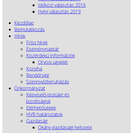
Időközi választás 2016
Helyi választás 2019
Kezdőlap
Bemutatkozás
Hírek
Friss hírek
Eseménynaptár
Közérdekű információk
Orvosi ügyelet
Konyha
Rendőrség
Szennyvízberuházás
Önkormányzat
Képviselő-testület és
bizottságok
Elérhetőségek
HVB határozatok
Gazdaság
Okány gazdasági helyzete