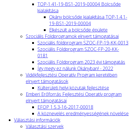
TOP-1.41-19-BS1-2019-00004 Bölcsőde
kialakítása
Okány bölcsőde kialakítása TOP-1.4.1-
19-BS1-2019-00004
Elkészült a bölcsőde épülete
Szociális Földprogramok elnyert támogatásai
Szociális földprogram SZOC-FP-19-KK-0013
Szociális Földprogram SZOC-FP-20-KK-
0181
Szociális Földprogram 2023 évi támogatás
Így megy ez nálunk Okányban! - 2022
Vidékfejlesztési Operatív Program keretében
elnyert támogatások
Külterületi helyi közutak fejlesztése
Emberi Erőforrás Fejlesztési Operatív program
elnyert támogatásai
EFOP 1.5.3-16-2017-00018
A köznevelés eredményességének növelése
Választási információk
Választási szervek