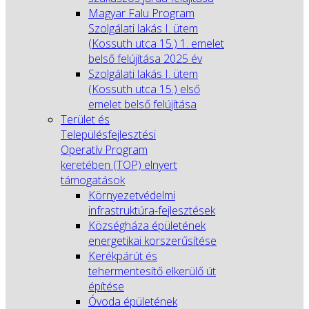
Magyar Falu Program
Szolgálati lakás I. ütem
(Kossuth utca 15.) 1. emelet
belső felújítása 2025 év
Szolgálati lakás I. ütem
(Kossuth utca 15.) első
emelet belső felújítása
Terület és
Településfejlesztési
Operatív Program
keretében (TOP) elnyert
támogatások
Környezetvédelmi
infrastruktúra-fejlesztések
Községháza épületének
energetikai korszerűsítése
Kerékpárút és
tehermentesítő elkerülő út
építése
Óvoda épületének