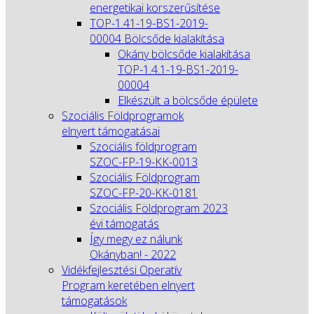
energetikai korszerűsítése
TOP-1.41-19-BS1-2019-
00004 Bölcsőde kialakítása
Okány bölcsőde kialakítása
TOP-1.4.1-19-BS1-2019-
00004
Elkészült a bölcsőde épülete
Szociális Földprogramok
elnyert támogatásai
Szociális földprogram
SZOC-FP-19-KK-0013
Szociális Földprogram
SZOC-FP-20-KK-0181
Szociális Földprogram 2023
évi támogatás
Így megy ez nálunk
Okányban! - 2022
Vidékfejlesztési Operatív
Program keretében elnyert
támogatások