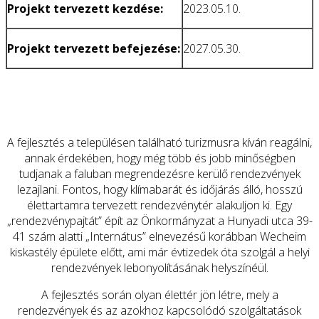
Projekt tervezett kezdése:
2023.05.10.
Projekt tervezett befejezése:
2027.05.30.
A fejlesztés a településen található turizmusra kíván reagálni,
annak érdekében, hogy még több és jobb minőségben
tudjanak a faluban megrendezésre kerülő rendezvények
lezajlani. Fontos, hogy klímabarát és időjárás álló, hosszú
élettartamra tervezett rendezvénytér alakuljon ki. Egy
„rendezvénypajtát” épít az Önkormányzat a Hunyadi utca 39-
41 szám alatti „Internátus” elnevezésű korábban Wecheim
kiskastély épülete előtt, ami már évtizedek óta szolgál a helyi
rendezvények lebonyolításának helyszínéül.
A fejlesztés során olyan élettér jön létre, mely a
rendezvények és az azokhoz kapcsolódó szolgáltatások