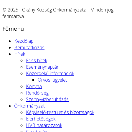
© 2025 - Okány Község Önkormányzata - Minden jog
fenntartva.
Főmenü
Kezdőlap
Bemutatkozás
Hírek
Friss hírek
Eseménynaptár
Közérdekű információk
Orvosi ügyelet
Konyha
Rendőrség
Szennyvízberuházás
Önkormányzat
Képviselő-testület és bizottságok
Elérhetőségek
HVB határozatok
Gazdaság