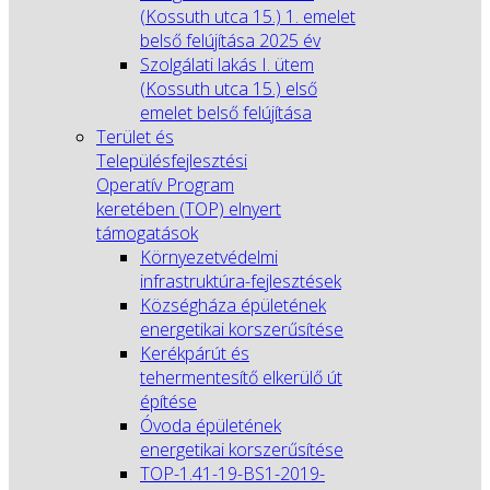
(Kossuth utca 15.) 1. emelet
belső felújítása 2025 év
Szolgálati lakás I. ütem
(Kossuth utca 15.) első
emelet belső felújítása
Terület és
Településfejlesztési
Operatív Program
keretében (TOP) elnyert
támogatások
Környezetvédelmi
infrastruktúra-fejlesztések
Községháza épületének
energetikai korszerűsítése
Kerékpárút és
tehermentesítő elkerülő út
építése
Óvoda épületének
energetikai korszerűsítése
TOP-1.41-19-BS1-2019-