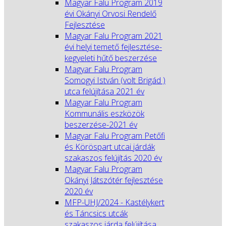
Magyar Falu Program 2019
évi Okányi Orvosi Rendelő
Fejlesztése
Magyar Falu Program 2021
évi helyi temető fejlesztése-
kegyeleti hűtő beszerzése
Magyar Falu Program
Somogyi István (volt Brigád )
utca felújítása 2021 év
Magyar Falu Program
Kommunális eszközök
beszerzése-2021 év
Magyar Falu Program Petőfi
és Köröspart utcai járdák
szakaszos felújítás 2020 év
Magyar Falu Program
Okányi Játszótér fejlesztése
2020 év
MFP-UHJ/2024 - Kastélykert
és Táncsics utcák
szakaszos járda felújítása