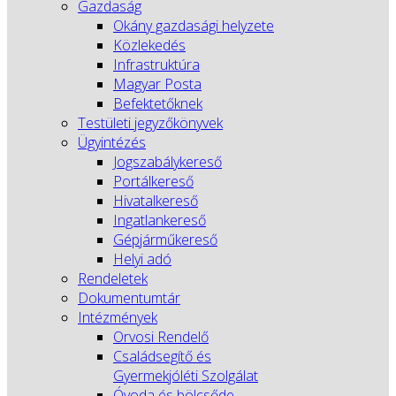
Gazdaság
Okány gazdasági helyzete
Közlekedés
Infrastruktúra
Magyar Posta
Befektetőknek
Testületi jegyzőkönyvek
Ügyintézés
Jogszabálykereső
Portálkereső
Hivatalkereső
Ingatlankereső
Gépjárműkereső
Helyi adó
Rendeletek
Dokumentumtár
Intézmények
Orvosi Rendelő
Családsegítő és
Gyermekjóléti Szolgálat
Óvoda és bölcsőde