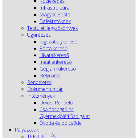
Közlekedés
Infrastruktúra
Magyar Posta
Befektetőknek
Testületi jegyzőkönyvek
Ügyintézés
Jogszabálykereső
Portálkereső
Hivatalkereső
Ingatlankereső
Gépjárműkereső
Helyi adó
Rendeletek
Dokumentumtár
Intézmények
Orvosi Rendelő
Családsegítő és
Gyermekjóléti Szolgálat
Óvoda és bölcsőde
Pályázatok
TERÜLET- ÉS