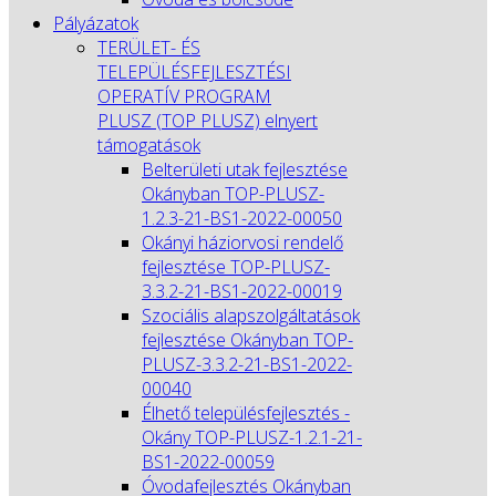
Pályázatok
TERÜLET- ÉS
TELEPÜLÉSFEJLESZTÉSI
OPERATÍV PROGRAM
PLUSZ (TOP PLUSZ) elnyert
támogatások
Belterületi utak fejlesztése
Okányban TOP-PLUSZ-
1.2.3-21-BS1-2022-00050
Okányi háziorvosi rendelő
fejlesztése TOP-PLUSZ-
3.3.2-21-BS1-2022-00019
Szociális alapszolgáltatások
fejlesztése Okányban TOP-
PLUSZ-3.3.2-21-BS1-2022-
00040
Élhető településfejlesztés -
Okány TOP-PLUSZ-1.2.1-21-
BS1-2022-00059
Óvodafejlesztés Okányban