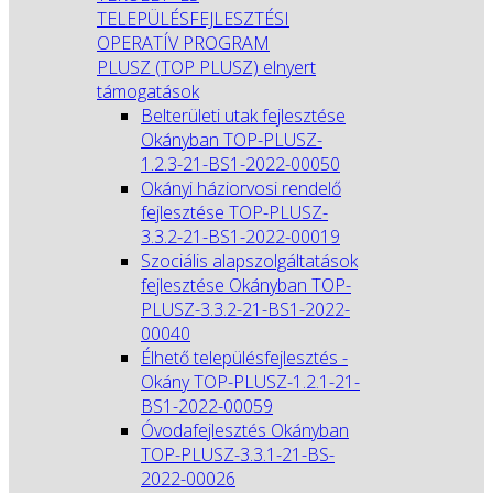
TELEPÜLÉSFEJLESZTÉSI
OPERATÍV PROGRAM
PLUSZ (TOP PLUSZ) elnyert
támogatások
Belterületi utak fejlesztése
Okányban TOP-PLUSZ-
1.2.3-21-BS1-2022-00050
Okányi háziorvosi rendelő
fejlesztése TOP-PLUSZ-
3.3.2-21-BS1-2022-00019
Szociális alapszolgáltatások
fejlesztése Okányban TOP-
PLUSZ-3.3.2-21-BS1-2022-
00040
Élhető településfejlesztés -
Okány TOP-PLUSZ-1.2.1-21-
BS1-2022-00059
Óvodafejlesztés Okányban
TOP-PLUSZ-3.3.1-21-BS-
2022-00026