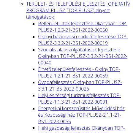
TERÜLET- ÉS TELEPÜLÉSFEJLESZTÉSI OPERATÍV
PROGRAM PLUSZ (TOP PLUSZ) elnyert
támogatások
Belterületi utak fejlesztése Okányban TOP-
PLUSZ-1.2.3-21-BS1-2022-00050
Okányi háziorvosi rendelő fejlesztése TOP-
PLUSZ-3.3.2-21-BS1-2022-00019
Szociális alapszolgáltatások fejlesztése
Okányban TOP-PLUSZ-3.3.2-21-BS1-2022-
00040
Élhető településfejlesztés - Okány TOP-
PLUSZ-1.2.1-21-BS1-2022-00059
Óvodafejlesztés Okányban TOP-PLUSZ-
3.3.1-21-BS-2022-00026
Helyi és térségi turizmusfejlesztés TOP-
PLUSZ-1.1.3-21-BS1-2022-00001
Energetikai korszerűsítés Művelődési ház
és Közösségi ház TOP-PLUSZ-2.1.1-21-
BS1-2023-0055
Helyi gazdaság fejlesztés Okányban TOP-