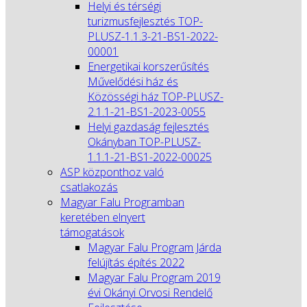
Helyi és térségi
turizmusfejlesztés TOP-
PLUSZ-1.1.3-21-BS1-2022-
00001
Energetikai korszerűsítés
Művelődési ház és
Közösségi ház TOP-PLUSZ-
2.1.1-21-BS1-2023-0055
Helyi gazdaság fejlesztés
Okányban TOP-PLUSZ-
1.1.1-21-BS1-2022-00025
ASP központhoz való
csatlakozás
Magyar Falu Programban
keretében elnyert
támogatások
Magyar Falu Program Járda
felújítás építés 2022
Magyar Falu Program 2019
évi Okányi Orvosi Rendelő