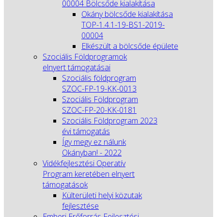
00004 Bölcsőde kialakítása
Okány bölcsőde kialakítása
TOP-1.4.1-19-BS1-2019-
00004
Elkészült a bölcsőde épülete
Szociális Földprogramok
elnyert támogatásai
Szociális földprogram
SZOC-FP-19-KK-0013
Szociális Földprogram
SZOC-FP-20-KK-0181
Szociális Földprogram 2023
évi támogatás
Így megy ez nálunk
Okányban! - 2022
Vidékfejlesztési Operatív
Program keretében elnyert
támogatások
Külterületi helyi közutak
fejlesztése
Emberi Erőforrás Fejlesztési