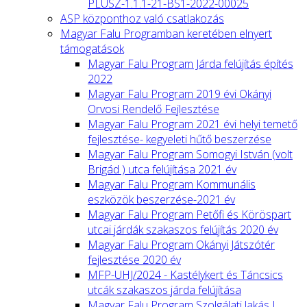
PLUSZ-1.1.1-21-BS1-2022-00025
ASP központhoz való csatlakozás
Magyar Falu Programban keretében elnyert
támogatások
Magyar Falu Program Járda felújítás építés
2022
Magyar Falu Program 2019 évi Okányi
Orvosi Rendelő Fejlesztése
Magyar Falu Program 2021 évi helyi temető
fejlesztése- kegyeleti hűtő beszerzése
Magyar Falu Program Somogyi István (volt
Brigád ) utca felújítása 2021 év
Magyar Falu Program Kommunális
eszközök beszerzése-2021 év
Magyar Falu Program Petőfi és Köröspart
utcai járdák szakaszos felújítás 2020 év
Magyar Falu Program Okányi Játszótér
fejlesztése 2020 év
MFP-UHJ/2024 - Kastélykert és Táncsics
utcák szakaszos járda felújítása
Magyar Falu Program Szolgálati lakás I.