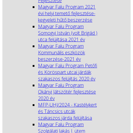
Fejlesztése
Magyar Falu Program 2021
évi helyi temető fejlesztése-
kegyeleti hűtő beszerzése
Magyar Falu Program
Somogyi István (volt Brigád )
utca felújítása 2021 év
Magyar Falu Program
Kommunális eszközök
beszerzése-2021 év
Magyar Falu Program Petőfi
és Köröspart utcai járdák
szakaszos felújítás 2020 év
Magyar Falu Program
Okányi Játszótér fejlesztése
2020 év
MFP-UHJ/2024 - Kastélykert
és Táncsics utcák
szakaszos járda felújítása
Magyar Falu Program
Szolgálati lakás I. ütem