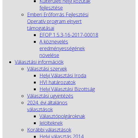
Külterületi helyi közutak
fejlesztése
Emberi Erőforrás Fejlesztési
Operatív program elnyert
támogatásai
EFOP 1.5.3-16-2017-00018
A köznevelés
eredményességének
növelése
Választási információk
Választási szervek
Helyi Választási Iroda
HVI határozatok
Helyi Választási Bizottság
Választási ügyintézés
2024. évi általános
választások
Választópolgároknak
Jelölteknek
Korábbi választások
Helyi választás 2014