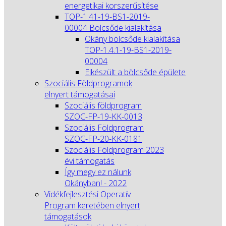
energetikai korszerűsítése
TOP-1.41-19-BS1-2019-
00004 Bölcsőde kialakítása
Okány bölcsőde kialakítása
TOP-1.4.1-19-BS1-2019-
00004
Elkészült a bölcsőde épülete
Szociális Földprogramok
elnyert támogatásai
Szociális földprogram
SZOC-FP-19-KK-0013
Szociális Földprogram
SZOC-FP-20-KK-0181
Szociális Földprogram 2023
évi támogatás
Így megy ez nálunk
Okányban! - 2022
Vidékfejlesztési Operatív
Program keretében elnyert
támogatások