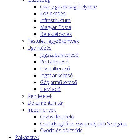
Okány gazdasági helyzete
Közlekedés
Infrastruktúra
Magyar Posta
Befektetőknek
Testületi jegyzőkönyvek
Ügyintézés
Jogszabálykereső
Portálkereső
Hivatalkereső
Ingatlankereső
Gépjárműkereső
Helyi adó
Rendeletek
Dokumentumtár
Intézmények
Orvosi Rendelő
Családsegítő és Gyermekjóléti Szolgálat
Óvoda és bölcsőde
Pályázatok