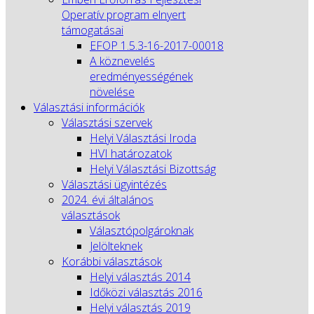
Operatív program elnyert
támogatásai
EFOP 1.5.3-16-2017-00018
A köznevelés
eredményességének
növelése
Választási információk
Választási szervek
Helyi Választási Iroda
HVI határozatok
Helyi Választási Bizottság
Választási ügyintézés
2024. évi általános
választások
Választópolgároknak
Jelölteknek
Korábbi választások
Helyi választás 2014
Időközi választás 2016
Helyi választás 2019