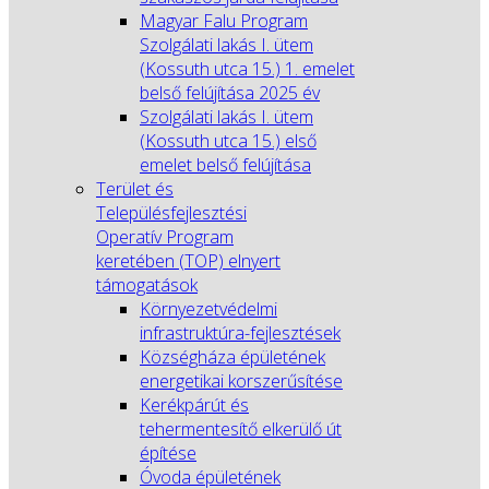
Magyar Falu Program
Szolgálati lakás I. ütem
(Kossuth utca 15.) 1. emelet
belső felújítása 2025 év
Szolgálati lakás I. ütem
(Kossuth utca 15.) első
emelet belső felújítása
Terület és
Településfejlesztési
Operatív Program
keretében (TOP) elnyert
támogatások
Környezetvédelmi
infrastruktúra-fejlesztések
Községháza épületének
energetikai korszerűsítése
Kerékpárút és
tehermentesítő elkerülő út
építése
Óvoda épületének