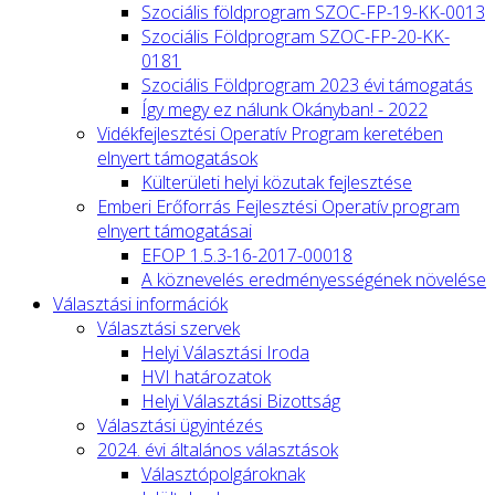
Szociális földprogram SZOC-FP-19-KK-0013
Szociális Földprogram SZOC-FP-20-KK-
0181
Szociális Földprogram 2023 évi támogatás
Így megy ez nálunk Okányban! - 2022
Vidékfejlesztési Operatív Program keretében
elnyert támogatások
Külterületi helyi közutak fejlesztése
Emberi Erőforrás Fejlesztési Operatív program
elnyert támogatásai
EFOP 1.5.3-16-2017-00018
A köznevelés eredményességének növelése
Választási információk
Választási szervek
Helyi Választási Iroda
HVI határozatok
Helyi Választási Bizottság
Választási ügyintézés
2024. évi általános választások
Választópolgároknak