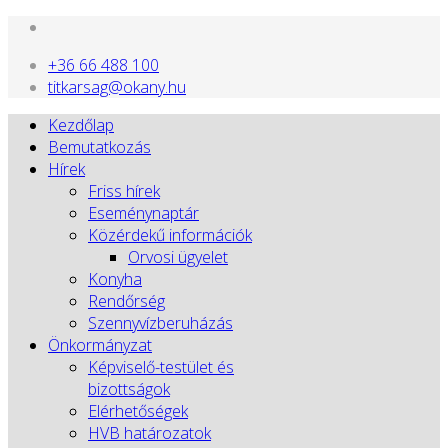
+36 66 488 100
titkarsag@okany.hu
Kezdőlap
Bemutatkozás
Hírek
Friss hírek
Eseménynaptár
Közérdekű információk
Orvosi ügyelet
Konyha
Rendőrség
Szennyvízberuházás
Önkormányzat
Képviselő-testület és
bizottságok
Elérhetőségek
HVB határozatok