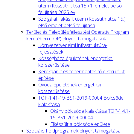
ütem (Kossuth utca 15.) 1. emelet belső
felújítása 2025 év
Szolgálati lakás I. ütem (Kossuth utca 15.)
első emelet belső felújítása
Terület és Településfejlesztési Operatív Program
keretében (TOP) elnyert támogatások
Környezetvédelmi infrastruktúra-
fejlesztések
Községháza épületének energetikai
korszerűsítése
Kerékpárút és tehermentesítő elkerülő út
építése
Óvoda épületének energetikai
korszerűsítése
TOP-1.41-19-BS1-2019-00004 Bölcsőde
kialakítása
Okány bölcsőde kialakítása TOP-1.4.1-
19-BS1-2019-00004
Elkészült a bölcsőde épülete
Szociális Földprogramok elnyert támogatásai