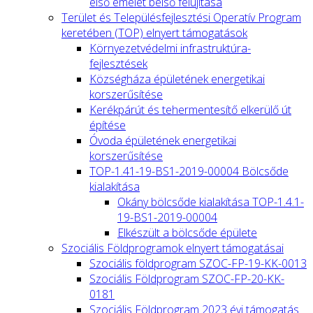
első emelet belső felújítása
Terület és Településfejlesztési Operatív Program
keretében (TOP) elnyert támogatások
Környezetvédelmi infrastruktúra-
fejlesztések
Községháza épületének energetikai
korszerűsítése
Kerékpárút és tehermentesítő elkerülő út
építése
Óvoda épületének energetikai
korszerűsítése
TOP-1.41-19-BS1-2019-00004 Bölcsőde
kialakítása
Okány bölcsőde kialakítása TOP-1.4.1-
19-BS1-2019-00004
Elkészült a bölcsőde épülete
Szociális Földprogramok elnyert támogatásai
Szociális földprogram SZOC-FP-19-KK-0013
Szociális Földprogram SZOC-FP-20-KK-
0181
Szociális Földprogram 2023 évi támogatás