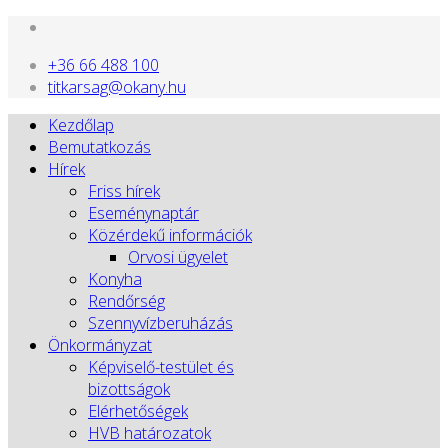
+36 66 488 100
titkarsag@okany.hu
Kezdőlap
Bemutatkozás
Hírek
Friss hírek
Eseménynaptár
Közérdekű információk
Orvosi ügyelet
Konyha
Rendőrség
Szennyvízberuházás
Önkormányzat
Képviselő-testület és
bizottságok
Elérhetőségek
HVB határozatok