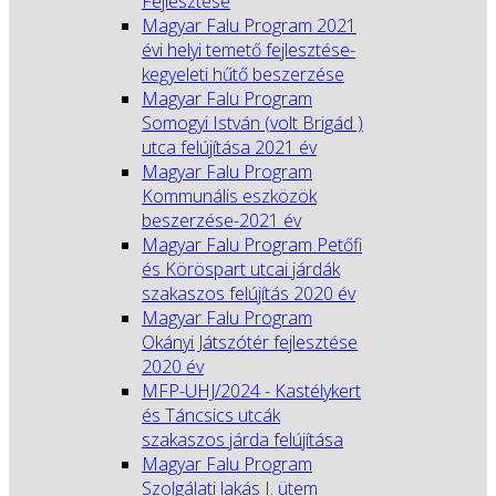
Fejlesztése
Magyar Falu Program 2021
évi helyi temető fejlesztése-
kegyeleti hűtő beszerzése
Magyar Falu Program
Somogyi István (volt Brigád )
utca felújítása 2021 év
Magyar Falu Program
Kommunális eszközök
beszerzése-2021 év
Magyar Falu Program Petőfi
és Köröspart utcai járdák
szakaszos felújítás 2020 év
Magyar Falu Program
Okányi Játszótér fejlesztése
2020 év
MFP-UHJ/2024 - Kastélykert
és Táncsics utcák
szakaszos járda felújítása
Magyar Falu Program
Szolgálati lakás I. ütem