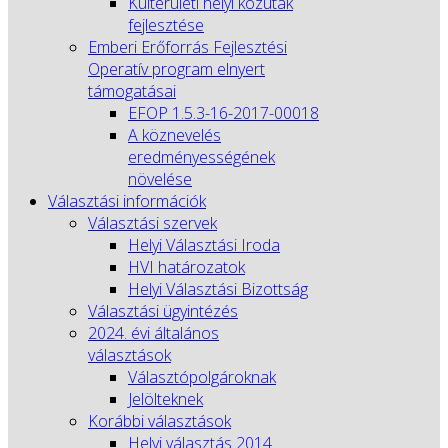
Külterületi helyi közutak
fejlesztése
Emberi Erőforrás Fejlesztési
Operatív program elnyert
támogatásai
EFOP 1.5.3-16-2017-00018
A köznevelés
eredményességének
növelése
Választási információk
Választási szervek
Helyi Választási Iroda
HVI határozatok
Helyi Választási Bizottság
Választási ügyintézés
2024. évi általános
választások
Választópolgároknak
Jelölteknek
Korábbi választások
Helyi választás 2014