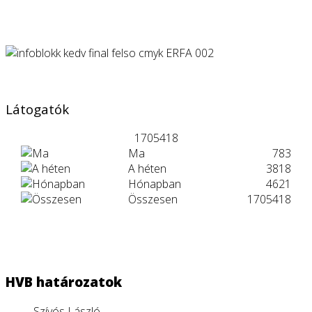
Látogatók
1705418
Ma
783
A héten
3818
Hónapban
4621
Összesen
1705418
HVB határozatok
Szívós László