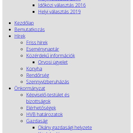
Időközi választás 2016
Helyi választás 2019
Kezdőlap
Bemutatkozás
Hírek
Friss hírek
Eseménynaptár
Közérdekű információk
Orvosi ügyelet
Konyha
Rendőrség
Szennyvízberuházás
Önkormányzat
Képviselő-testület és
bizottságok
Elérhetőségek
HVB határozatok
Gazdaság
Okány gazdasági helyzete