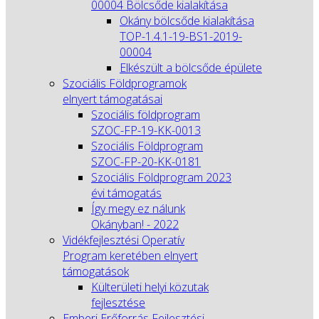
00004 Bölcsőde kialakítása
Okány bölcsőde kialakítása
TOP-1.4.1-19-BS1-2019-
00004
Elkészült a bölcsőde épülete
Szociális Földprogramok
elnyert támogatásai
Szociális földprogram
SZOC-FP-19-KK-0013
Szociális Földprogram
SZOC-FP-20-KK-0181
Szociális Földprogram 2023
évi támogatás
Így megy ez nálunk
Okányban! - 2022
Vidékfejlesztési Operatív
Program keretében elnyert
támogatások
Külterületi helyi közutak
fejlesztése
Emberi Erőforrás Fejlesztési