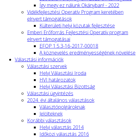
Így megy ez nálunk Okányban! - 2022
Vidékfejlesztési Operatív Program keretében
elnyert támogatások
Külterületi helyi közutak fejlesztése
Emberi Erőforrás Fejlesztési Operatív program
elnyert támogatásai
EFOP 1.5.3-16-2017-00018
A köznevelés eredményességének növelése
Választási információk
Választási szervek
Helyi Választási Iroda
HVI határozatok
Helyi Választási Bizottság
Választási ügyintézés
2024. évi általános választások
Választópolgároknak
Jelölteknek
Korábbi választások
Helyi választás 2014
Időközi választás 2016