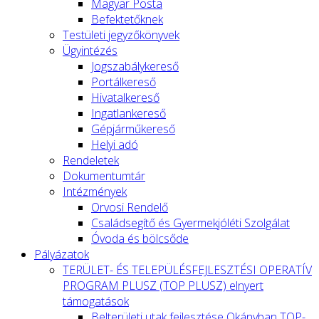
Magyar Posta
Befektetőknek
Testületi jegyzőkönyvek
Ügyintézés
Jogszabálykereső
Portálkereső
Hivatalkereső
Ingatlankereső
Gépjárműkereső
Helyi adó
Rendeletek
Dokumentumtár
Intézmények
Orvosi Rendelő
Családsegítő és Gyermekjóléti Szolgálat
Óvoda és bölcsőde
Pályázatok
TERÜLET- ÉS TELEPÜLÉSFEJLESZTÉSI OPERATÍV
PROGRAM PLUSZ (TOP PLUSZ) elnyert
támogatások
Belterületi utak fejlesztése Okányban TOP-