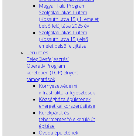
Magyar Falu Program
Szolgálati lakás I. ütem
(Kossuth utca 15.) 1. emelet
belső felújítása 2025 év
Szolgálati lakás I. ütem
(Kossuth utca 15.) első
emelet belső felújítása
Terület és
Településfejlesztési
Operatív Program
keretében (TOP) elnyert
támogatások
Környezetvédelmi
infrastruktúra-fejlesztések
Községháza épületének
energetikai korszerűsítése
Kerékpárút és
tehermentesítő elkerülő út
építése
Óvoda épületének