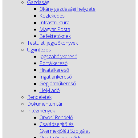
Gazdaság
Okány gazdasági helyzete
Közlekedés
Infrastruktúra
Magyar Posta
Befektetőknek
Testületi jegyzőkönyvek
Ügyintézés
Jogszabálykereső
Portálkereső
Hivatalkereső
Ingatlankereső
Gépjárműkereső
Helyi adó
Rendeletek
Dokumentumtár
Intézmények
Orvosi Rendelő
Családsegítő és
Gyermekjóléti Szolgálat
Óvoda és bölcsőde