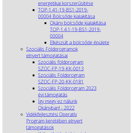
energetikai korszerűsítése
TOP-1.41-19-BS1-2019-
00004 Bölcsőde kialakítása
Okány bölcsőde kialakítása
TOP-1.4.1-19-BS1-2019-
00004
Elkészült a bölcsőde épülete
Szociális Földprogramok
elnyert támogatásai
Szociális földprogram
SZOC-FP-19-KK-0013
Szociális Földprogram
SZOC-FP-20-KK-0181
Szociális Földprogram 2023
évi támogatás
Így megy ez nálunk
Okányban! - 2022
Vidékfejlesztési Operatív
Program keretében elnyert
támogatások