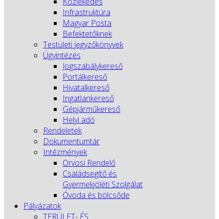
Közlekedés
Infrastruktúra
Magyar Posta
Befektetőknek
Testületi jegyzőkönyvek
Ügyintézés
Jogszabálykereső
Portálkereső
Hivatalkereső
Ingatlankereső
Gépjárműkereső
Helyi adó
Rendeletek
Dokumentumtár
Intézmények
Orvosi Rendelő
Családsegítő és
Gyermekjóléti Szolgálat
Óvoda és bölcsőde
Pályázatok
TERÜLET- ÉS