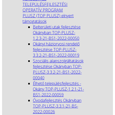
TELEPÜLÉSFEJLESZTÉSI
OPERATÍV PROGRAM
PLUSZ (TOP PLUSZ) elnyert
támogatások
Belterületi utak fejlesztése
Okányban TOP-PLUSZ-
1.2.3-21-BS1-2022-00050
Okányi háziorvosi rendelő
fejlesztése TOP-PLUSZ-
3.3.2-21-BS1-2022-00019
Szociális alapszolgáltatások
fejlesztése Okányban TOP-
PLUSZ-3.3.2-21-BS1-2022-
00040
Élhető településfejlesztés -
Okány TOP-PLUSZ-1.2.1-21-
BS1-2022-00059
Óvodafejlesztés Okányban
TOP-PLUSZ-3.3.1-21-BS-
2022-00026