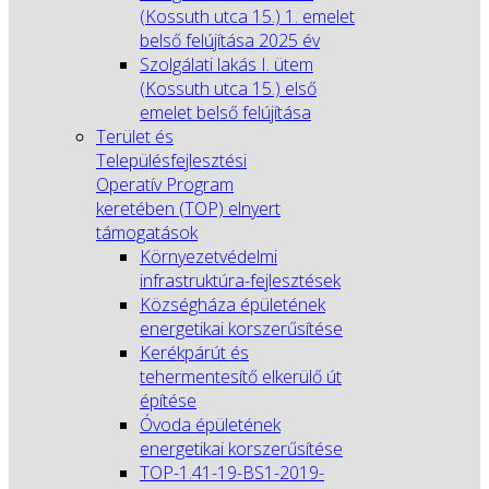
(Kossuth utca 15.) 1. emelet
belső felújítása 2025 év
Szolgálati lakás I. ütem
(Kossuth utca 15.) első
emelet belső felújítása
Terület és
Településfejlesztési
Operatív Program
keretében (TOP) elnyert
támogatások
Környezetvédelmi
infrastruktúra-fejlesztések
Községháza épületének
energetikai korszerűsítése
Kerékpárút és
tehermentesítő elkerülő út
építése
Óvoda épületének
energetikai korszerűsítése
TOP-1.41-19-BS1-2019-