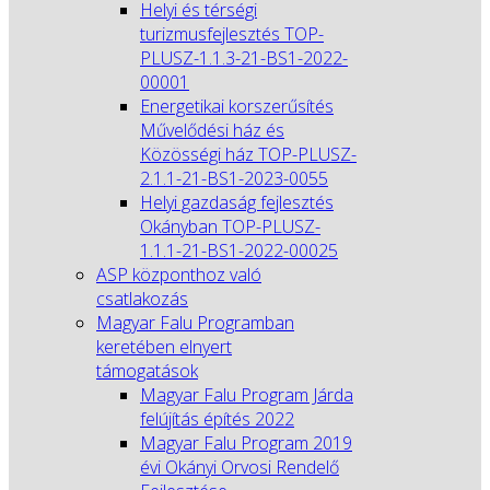
Helyi és térségi
turizmusfejlesztés TOP-
PLUSZ-1.1.3-21-BS1-2022-
00001
Energetikai korszerűsítés
Művelődési ház és
Közösségi ház TOP-PLUSZ-
2.1.1-21-BS1-2023-0055
Helyi gazdaság fejlesztés
Okányban TOP-PLUSZ-
1.1.1-21-BS1-2022-00025
ASP központhoz való
csatlakozás
Magyar Falu Programban
keretében elnyert
támogatások
Magyar Falu Program Járda
felújítás építés 2022
Magyar Falu Program 2019
évi Okányi Orvosi Rendelő