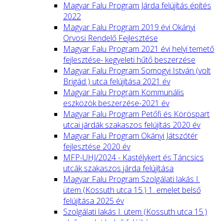
Magyar Falu Program Járda felújítás építés
2022
Magyar Falu Program 2019 évi Okányi
Orvosi Rendelő Fejlesztése
Magyar Falu Program 2021 évi helyi temető
fejlesztése- kegyeleti hűtő beszerzése
Magyar Falu Program Somogyi István (volt
Brigád ) utca felújítása 2021 év
Magyar Falu Program Kommunális
eszközök beszerzése-2021 év
Magyar Falu Program Petőfi és Köröspart
utcai járdák szakaszos felújítás 2020 év
Magyar Falu Program Okányi Játszótér
fejlesztése 2020 év
MFP-UHJ/2024 - Kastélykert és Táncsics
utcák szakaszos járda felújítása
Magyar Falu Program Szolgálati lakás I.
ütem (Kossuth utca 15.) 1. emelet belső
felújítása 2025 év
Szolgálati lakás I. ütem (Kossuth utca 15.)