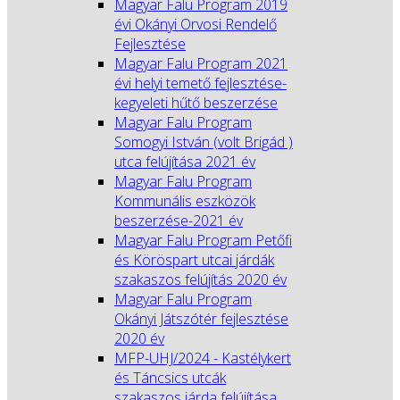
Magyar Falu Program 2019
évi Okányi Orvosi Rendelő
Fejlesztése
Magyar Falu Program 2021
évi helyi temető fejlesztése-
kegyeleti hűtő beszerzése
Magyar Falu Program
Somogyi István (volt Brigád )
utca felújítása 2021 év
Magyar Falu Program
Kommunális eszközök
beszerzése-2021 év
Magyar Falu Program Petőfi
és Köröspart utcai járdák
szakaszos felújítás 2020 év
Magyar Falu Program
Okányi Játszótér fejlesztése
2020 év
MFP-UHJ/2024 - Kastélykert
és Táncsics utcák
szakaszos járda felújítása