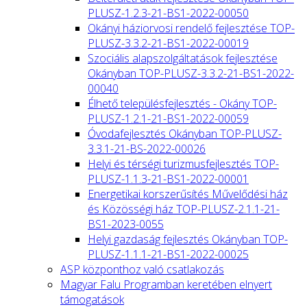
PLUSZ-1.2.3-21-BS1-2022-00050
Okányi háziorvosi rendelő fejlesztése TOP-
PLUSZ-3.3.2-21-BS1-2022-00019
Szociális alapszolgáltatások fejlesztése
Okányban TOP-PLUSZ-3.3.2-21-BS1-2022-
00040
Élhető településfejlesztés - Okány TOP-
PLUSZ-1.2.1-21-BS1-2022-00059
Óvodafejlesztés Okányban TOP-PLUSZ-
3.3.1-21-BS-2022-00026
Helyi és térségi turizmusfejlesztés TOP-
PLUSZ-1.1.3-21-BS1-2022-00001
Energetikai korszerűsítés Művelődési ház
és Közösségi ház TOP-PLUSZ-2.1.1-21-
BS1-2023-0055
Helyi gazdaság fejlesztés Okányban TOP-
PLUSZ-1.1.1-21-BS1-2022-00025
ASP központhoz való csatlakozás
Magyar Falu Programban keretében elnyert
támogatások