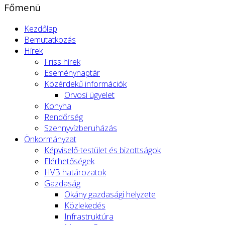
Főmenü
Kezdőlap
Bemutatkozás
Hírek
Friss hírek
Eseménynaptár
Közérdekű információk
Orvosi ügyelet
Konyha
Rendőrség
Szennyvízberuházás
Önkormányzat
Képviselő-testület és bizottságok
Elérhetőségek
HVB határozatok
Gazdaság
Okány gazdasági helyzete
Közlekedés
Infrastruktúra