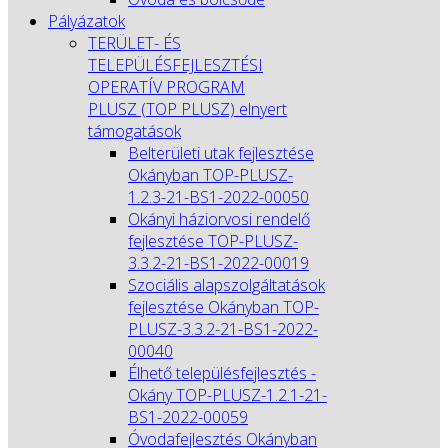
Pályázatok
TERÜLET- ÉS
TELEPÜLÉSFEJLESZTÉSI
OPERATÍV PROGRAM
PLUSZ (TOP PLUSZ) elnyert
támogatások
Belterületi utak fejlesztése
Okányban TOP-PLUSZ-
1.2.3-21-BS1-2022-00050
Okányi háziorvosi rendelő
fejlesztése TOP-PLUSZ-
3.3.2-21-BS1-2022-00019
Szociális alapszolgáltatások
fejlesztése Okányban TOP-
PLUSZ-3.3.2-21-BS1-2022-
00040
Élhető településfejlesztés -
Okány TOP-PLUSZ-1.2.1-21-
BS1-2022-00059
Óvodafejlesztés Okányban