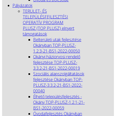
Pályázatok
TERÜLET- ÉS
TELEPÜLÉSFEJLESZTÉSI
OPERATÍV PROGRAM
PLUSZ (TOP PLUSZ) elnyert
támogatások
Belterületi utak fejlesztése
Okányban TOP-PLUSZ-
1.2.3-21-BS1-2022-00050
Okányi háziorvosi rendelő
fejlesztése TOP-PLUSZ-
3.3.2-21-BS1-2022-00019
Szociális alapszolgáltatások
fejlesztése Okányban TOP-
PLUSZ-3.3.2-21-BS1-2022-
00040
Élhető településfejlesztés -
Okány TOP-PLUSZ-1.2.1-21-
BS1-2022-00059
Óvodafejlesztés Okányban