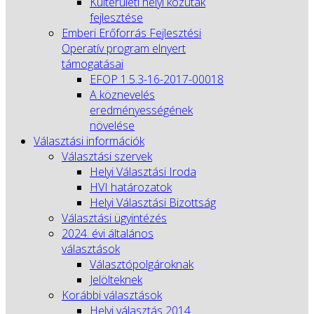
Külterületi helyi közutak
fejlesztése
Emberi Erőforrás Fejlesztési
Operatív program elnyert
támogatásai
EFOP 1.5.3-16-2017-00018
A köznevelés
eredményességének
növelése
Választási információk
Választási szervek
Helyi Választási Iroda
HVI határozatok
Helyi Választási Bizottság
Választási ügyintézés
2024. évi általános
választások
Választópolgároknak
Jelölteknek
Korábbi választások
Helyi választás 2014