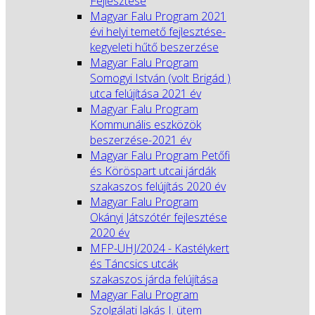
Fejlesztése
Magyar Falu Program 2021
évi helyi temető fejlesztése-
kegyeleti hűtő beszerzése
Magyar Falu Program
Somogyi István (volt Brigád )
utca felújítása 2021 év
Magyar Falu Program
Kommunális eszközök
beszerzése-2021 év
Magyar Falu Program Petőfi
és Köröspart utcai járdák
szakaszos felújítás 2020 év
Magyar Falu Program
Okányi Játszótér fejlesztése
2020 év
MFP-UHJ/2024 - Kastélykert
és Táncsics utcák
szakaszos járda felújítása
Magyar Falu Program
Szolgálati lakás I. ütem