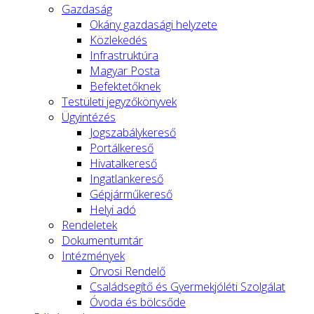
Gazdaság
Okány gazdasági helyzete
Közlekedés
Infrastruktúra
Magyar Posta
Befektetőknek
Testületi jegyzőkönyvek
Ügyintézés
Jogszabálykereső
Portálkereső
Hivatalkereső
Ingatlankereső
Gépjárműkereső
Helyi adó
Rendeletek
Dokumentumtár
Intézmények
Orvosi Rendelő
Családsegítő és Gyermekjóléti Szolgálat
Óvoda és bölcsőde