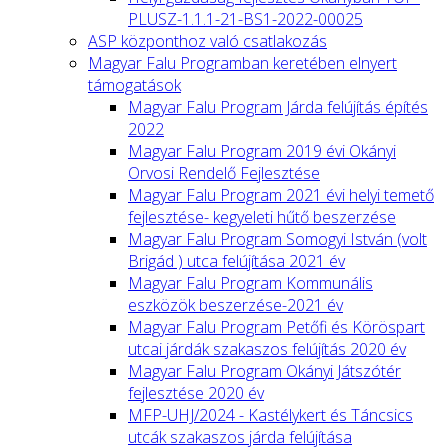
PLUSZ-1.1.1-21-BS1-2022-00025
ASP központhoz való csatlakozás
Magyar Falu Programban keretében elnyert
támogatások
Magyar Falu Program Járda felújítás építés
2022
Magyar Falu Program 2019 évi Okányi
Orvosi Rendelő Fejlesztése
Magyar Falu Program 2021 évi helyi temető
fejlesztése- kegyeleti hűtő beszerzése
Magyar Falu Program Somogyi István (volt
Brigád ) utca felújítása 2021 év
Magyar Falu Program Kommunális
eszközök beszerzése-2021 év
Magyar Falu Program Petőfi és Köröspart
utcai járdák szakaszos felújítás 2020 év
Magyar Falu Program Okányi Játszótér
fejlesztése 2020 év
MFP-UHJ/2024 - Kastélykert és Táncsics
utcák szakaszos járda felújítása