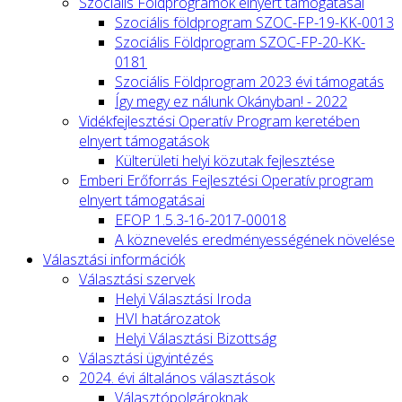
Szociális Földprogramok elnyert támogatásai
Szociális földprogram SZOC-FP-19-KK-0013
Szociális Földprogram SZOC-FP-20-KK-
0181
Szociális Földprogram 2023 évi támogatás
Így megy ez nálunk Okányban! - 2022
Vidékfejlesztési Operatív Program keretében
elnyert támogatások
Külterületi helyi közutak fejlesztése
Emberi Erőforrás Fejlesztési Operatív program
elnyert támogatásai
EFOP 1.5.3-16-2017-00018
A köznevelés eredményességének növelése
Választási információk
Választási szervek
Helyi Választási Iroda
HVI határozatok
Helyi Választási Bizottság
Választási ügyintézés
2024. évi általános választások
Választópolgároknak