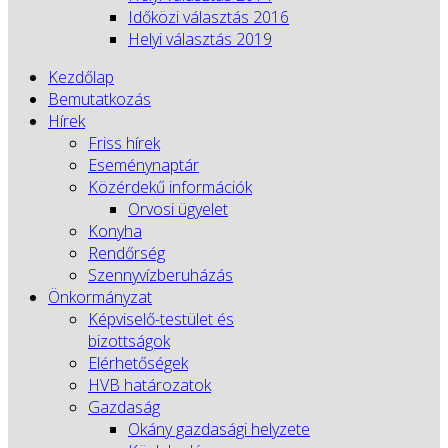
Időközi választás 2016
Helyi választás 2019
Kezdőlap
Bemutatkozás
Hírek
Friss hírek
Eseménynaptár
Közérdekű információk
Orvosi ügyelet
Konyha
Rendőrség
Szennyvízberuházás
Önkormányzat
Képviselő-testület és
bizottságok
Elérhetőségek
HVB határozatok
Gazdaság
Okány gazdasági helyzete