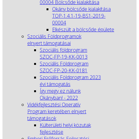
00004 Bölcsőde kialakítása
Okány bölcsőde kialakítása
TOP-1.4.1-19-BS1-2019-
00004
Elkészült a bölcsőde épülete
Szociális Földprogramok
elnyert támogatásai
Szociális földprogram
SZOC-FP-19-KK-0013
Szociális Földprogram
SZOC-FP-20-KK-0181
Szociális Földprogram 2023
évi támogatás
Így megy ez nálunk
Okányban! - 2022
Vidékfejlesztési Operatív
Program keretében elnyert
támogatások
Külterületi helyi közutak
fejlesztése
Emberi Erőforrás Fejlesztési