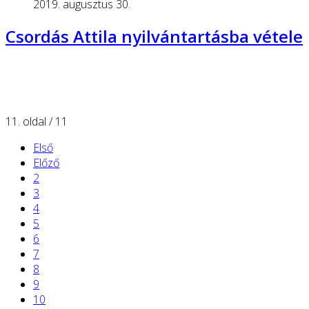
2019. augusztus 30.
Csordás Attila nyilvántartásba vétele
11. oldal / 11
Első
Előző
2
3
4
5
6
7
8
9
10