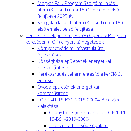
Magyar Falu Program Szolgálati lakás I.
ütem (Kossuth utca 15.) 1. emelet belső
felújítása 2025 év
Szolgálati lakás I. ütem (Kossuth utca 15.)
első emelet belső felújítása
Terület és Településfejlesztési Operatív Program
keretében (TOP) elnyert támogatások
Környezetvédelmi infrastruktúra-
fejlesztések
Községháza épületének energetikai
korszerűsítése
Kerékpárút és tehermentesítő elkerülő út
építése
Óvoda épületének energetikai
korszerűsítése
TOP-1.41-19-BS1-2019-00004 Bölcsőde
kialakítása
Okány bölcsőde kialakítása TOP-1.4.1-
19-BS1-2019-00004
Elkészült a bölcsőde épülete