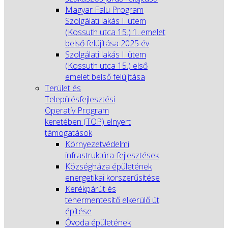
Magyar Falu Program
Szolgálati lakás I. ütem
(Kossuth utca 15.) 1. emelet
belső felújítása 2025 év
Szolgálati lakás I. ütem
(Kossuth utca 15.) első
emelet belső felújítása
Terület és
Településfejlesztési
Operatív Program
keretében (TOP) elnyert
támogatások
Környezetvédelmi
infrastruktúra-fejlesztések
Községháza épületének
energetikai korszerűsítése
Kerékpárút és
tehermentesítő elkerülő út
építése
Óvoda épületének