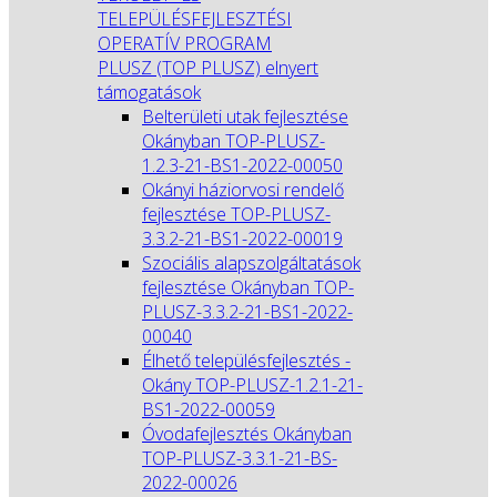
TELEPÜLÉSFEJLESZTÉSI
OPERATÍV PROGRAM
PLUSZ (TOP PLUSZ) elnyert
támogatások
Belterületi utak fejlesztése
Okányban TOP-PLUSZ-
1.2.3-21-BS1-2022-00050
Okányi háziorvosi rendelő
fejlesztése TOP-PLUSZ-
3.3.2-21-BS1-2022-00019
Szociális alapszolgáltatások
fejlesztése Okányban TOP-
PLUSZ-3.3.2-21-BS1-2022-
00040
Élhető településfejlesztés -
Okány TOP-PLUSZ-1.2.1-21-
BS1-2022-00059
Óvodafejlesztés Okányban
TOP-PLUSZ-3.3.1-21-BS-
2022-00026