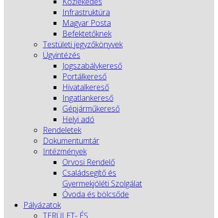
Közlekedés
Infrastruktúra
Magyar Posta
Befektetőknek
Testületi jegyzőkönyvek
Ügyintézés
Jogszabálykereső
Portálkereső
Hivatalkereső
Ingatlankereső
Gépjárműkereső
Helyi adó
Rendeletek
Dokumentumtár
Intézmények
Orvosi Rendelő
Családsegítő és
Gyermekjóléti Szolgálat
Óvoda és bölcsőde
Pályázatok
TERÜLET- ÉS