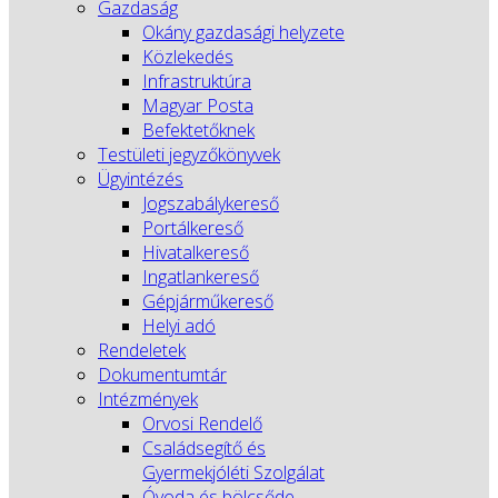
Gazdaság
Okány gazdasági helyzete
Közlekedés
Infrastruktúra
Magyar Posta
Befektetőknek
Testületi jegyzőkönyvek
Ügyintézés
Jogszabálykereső
Portálkereső
Hivatalkereső
Ingatlankereső
Gépjárműkereső
Helyi adó
Rendeletek
Dokumentumtár
Intézmények
Orvosi Rendelő
Családsegítő és
Gyermekjóléti Szolgálat
Óvoda és bölcsőde