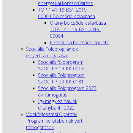
energetikai korszerűsítése
TOP-1.41-19-BS1-2019-
00004 Bölcsőde kialakítása
Okány bölcsőde kialakítása
TOP-1.4.1-19-BS1-2019-
00004
Elkészült a bölcsőde épülete
Szociális Földprogramok
elnyert támogatásai
Szociális földprogram
SZOC-FP-19-KK-0013
Szociális Földprogram
SZOC-FP-20-KK-0181
Szociális Földprogram 2023
évi támogatás
Így megy ez nálunk
Okányban! - 2022
Vidékfejlesztési Operatív
Program keretében elnyert
támogatások