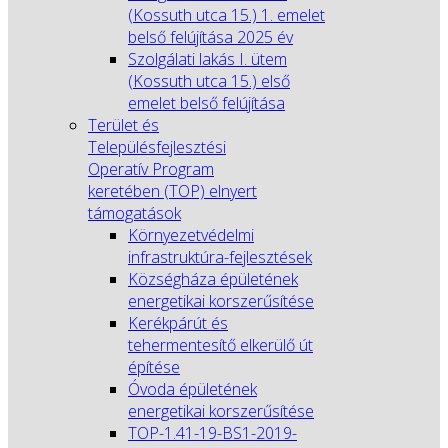
(Kossuth utca 15.) 1. emelet
belső felújítása 2025 év
Szolgálati lakás I. ütem
(Kossuth utca 15.) első
emelet belső felújítása
Terület és
Településfejlesztési
Operatív Program
keretében (TOP) elnyert
támogatások
Környezetvédelmi
infrastruktúra-fejlesztések
Községháza épületének
energetikai korszerűsítése
Kerékpárút és
tehermentesítő elkerülő út
építése
Óvoda épületének
energetikai korszerűsítése
TOP-1.41-19-BS1-2019-