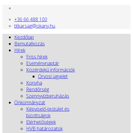
+36 66 488 100
titkarsag@okany.hu
Kezdőlap
Bemutatkozás
Hírek
Friss hírek
Eseménynaptár
Közérdekű információk
Orvosi ügyelet
Konyha
Rendőrség
Szennyvízberuházás
Önkormányzat
Képviselő-testület és
bizottságok
Elérhetőségek
HVB határozatok