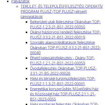
Pályázatok
TERÜLET- ÉS TELEPÜLÉSFEJLESZTÉSI OPERATÍV
PROGRAM PLUSZ (TOP PLUSZ) elnyert
támogatások
Belterületi utak fejlesztése Okányban TOP-
PLUSZ-1.2.3-21-BS1-2022-00050
Okányi háziorvosi rendelő fejlesztése TOP-
PLUSZ-3.3.2-21-BS1-2022-00019
Szociális alapszolgáltatások fejlesztése
Okányban TOP-PLUSZ-3.3.2-21-BS1-2022-
00040
Élhető településfejlesztés - Okány TOP-
PLUSZ-1.2.1-21-BS1-2022-00059
Óvodafejlesztés Okányban TOP-PLUSZ-
3.3.1-21-BS-2022-00026
Helyi és térségi turizmusfejlesztés TOP-
PLUSZ-1.1.3-21-BS1-2022-00001
Energetikai korszerűsítés Művelődési ház
és Közösségi ház TOP-PLUSZ-2.1.1-21-
BS1-2023-0055
Helyi gazdaság fejlesztés Okányban TOP-