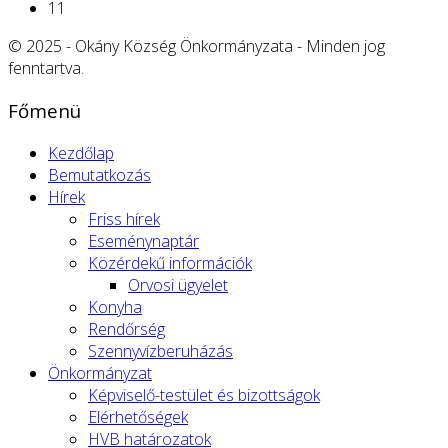
11
© 2025 - Okány Község Önkormányzata - Minden jog
fenntartva.
Főmenü
Kezdőlap
Bemutatkozás
Hírek
Friss hírek
Eseménynaptár
Közérdekű információk
Orvosi ügyelet
Konyha
Rendőrség
Szennyvízberuházás
Önkormányzat
Képviselő-testület és bizottságok
Elérhetőségek
HVB határozatok