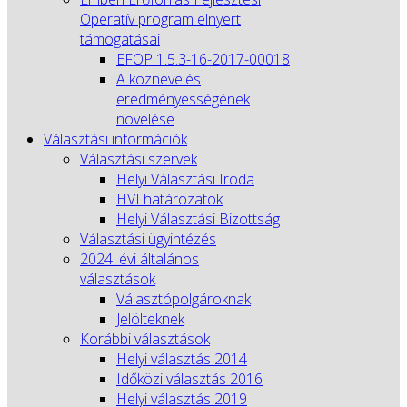
Operatív program elnyert
támogatásai
EFOP 1.5.3-16-2017-00018
A köznevelés
eredményességének
növelése
Választási információk
Választási szervek
Helyi Választási Iroda
HVI határozatok
Helyi Választási Bizottság
Választási ügyintézés
2024. évi általános
választások
Választópolgároknak
Jelölteknek
Korábbi választások
Helyi választás 2014
Időközi választás 2016
Helyi választás 2019