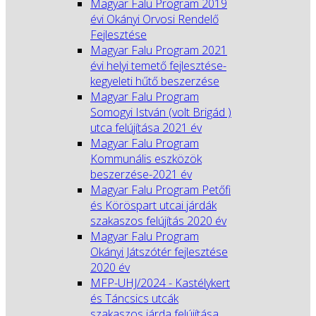
Magyar Falu Program 2019
évi Okányi Orvosi Rendelő
Fejlesztése
Magyar Falu Program 2021
évi helyi temető fejlesztése-
kegyeleti hűtő beszerzése
Magyar Falu Program
Somogyi István (volt Brigád )
utca felújítása 2021 év
Magyar Falu Program
Kommunális eszközök
beszerzése-2021 év
Magyar Falu Program Petőfi
és Köröspart utcai járdák
szakaszos felújítás 2020 év
Magyar Falu Program
Okányi Játszótér fejlesztése
2020 év
MFP-UHJ/2024 - Kastélykert
és Táncsics utcák
szakaszos járda felújítása