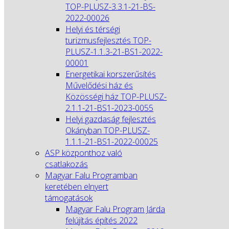
TOP-PLUSZ-3.3.1-21-BS-
2022-00026
Helyi és térségi
turizmusfejlesztés TOP-
PLUSZ-1.1.3-21-BS1-2022-
00001
Energetikai korszerűsítés
Művelődési ház és
Közösségi ház TOP-PLUSZ-
2.1.1-21-BS1-2023-0055
Helyi gazdaság fejlesztés
Okányban TOP-PLUSZ-
1.1.1-21-BS1-2022-00025
ASP központhoz való
csatlakozás
Magyar Falu Programban
keretében elnyert
támogatások
Magyar Falu Program Járda
felújítás építés 2022