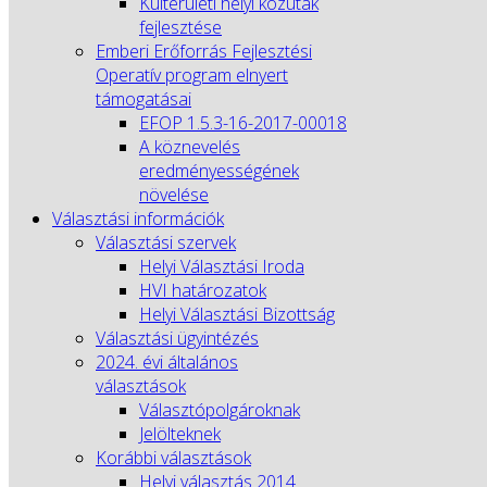
Külterületi helyi közutak
fejlesztése
Emberi Erőforrás Fejlesztési
Operatív program elnyert
támogatásai
EFOP 1.5.3-16-2017-00018
A köznevelés
eredményességének
növelése
Választási információk
Választási szervek
Helyi Választási Iroda
HVI határozatok
Helyi Választási Bizottság
Választási ügyintézés
2024. évi általános
választások
Választópolgároknak
Jelölteknek
Korábbi választások
Helyi választás 2014