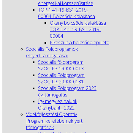
energetikai korszerűsítése
TOP-1.41-19-BS1-2019-
00004 Bölcsőde kialakítása
Okány bölcsőde kialakítása
TOP-1.4.1-19-BS1-2019-
00004
Elkészült a bölcsőde épülete
Szociális Földprogramok
elnyert támogatásai
Szociális földprogram
SZOC-FP-19-KK-0013
Szociális Földprogram
SZOC-FP-20-KK-0181
Szociális Földprogram 2023
évi támogatás
Így megy ez nálunk
Okányban! - 2022
Vidékfejlesztési Operatív
Program keretében elnyert
támogatások