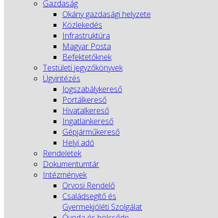
Gazdaság
Okány gazdasági helyzete
Közlekedés
Infrastruktúra
Magyar Posta
Befektetőknek
Testületi jegyzőkönyvek
Ügyintézés
Jogszabálykereső
Portálkereső
Hivatalkereső
Ingatlankereső
Gépjárműkereső
Helyi adó
Rendeletek
Dokumentumtár
Intézmények
Orvosi Rendelő
Családsegítő és
Gyermekjóléti Szolgálat
Óvoda és bölcsőde