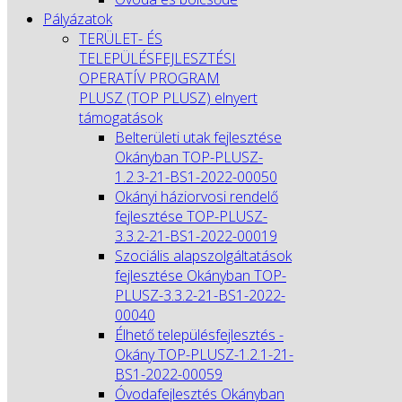
Pályázatok
TERÜLET- ÉS
TELEPÜLÉSFEJLESZTÉSI
OPERATÍV PROGRAM
PLUSZ (TOP PLUSZ) elnyert
támogatások
Belterületi utak fejlesztése
Okányban TOP-PLUSZ-
1.2.3-21-BS1-2022-00050
Okányi háziorvosi rendelő
fejlesztése TOP-PLUSZ-
3.3.2-21-BS1-2022-00019
Szociális alapszolgáltatások
fejlesztése Okányban TOP-
PLUSZ-3.3.2-21-BS1-2022-
00040
Élhető településfejlesztés -
Okány TOP-PLUSZ-1.2.1-21-
BS1-2022-00059
Óvodafejlesztés Okányban