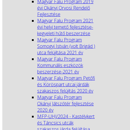
Magyar Falu Program 2019
évi Okányi Orvosi Rendelő
Fejlesztése
Magyar Falu Program 2021
évi helyi temető fejlesztése-
kegyeleti hűtő beszerzése
Magyar Falu Program
Somogyi István (volt Brigád )
utca felújítása 2021 év
Magyar Falu Program
Kommunális eszközök
beszerzése-2021 év
Magyar Falu Program Petőfi
és Köröspart utcai járdák
szakaszos felújítás 2020 év
Magyar Falu Program
Okányi Játszótér fejlesztése
2020 év
MFP-UHJ/2024 - Kastélykert
és Táncsics utcák
szakaszos járda felújítása