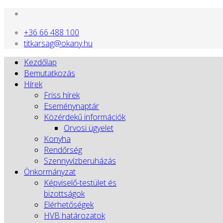
+36 66 488 100
titkarsag@okany.hu
Kezdőlap
Bemutatkozás
Hírek
Friss hírek
Eseménynaptár
Közérdekű információk
Orvosi ügyelet
Konyha
Rendőrség
Szennyvízberuházás
Önkormányzat
Képviselő-testület és
bizottságok
Elérhetőségek
HVB határozatok