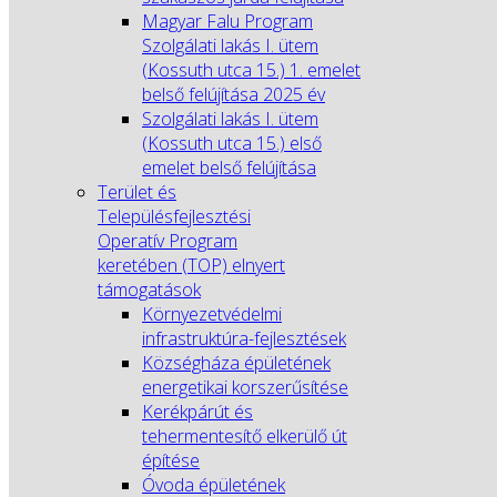
Magyar Falu Program
Szolgálati lakás I. ütem
(Kossuth utca 15.) 1. emelet
belső felújítása 2025 év
Szolgálati lakás I. ütem
(Kossuth utca 15.) első
emelet belső felújítása
Terület és
Településfejlesztési
Operatív Program
keretében (TOP) elnyert
támogatások
Környezetvédelmi
infrastruktúra-fejlesztések
Községháza épületének
energetikai korszerűsítése
Kerékpárút és
tehermentesítő elkerülő út
építése
Óvoda épületének