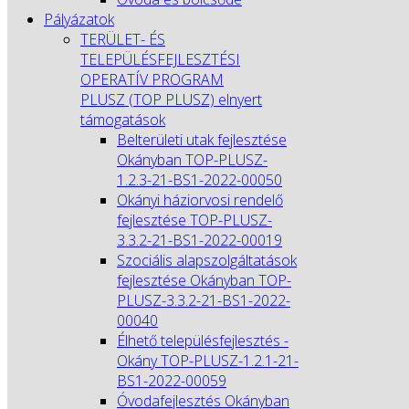
Pályázatok
TERÜLET- ÉS
TELEPÜLÉSFEJLESZTÉSI
OPERATÍV PROGRAM
PLUSZ (TOP PLUSZ) elnyert
támogatások
Belterületi utak fejlesztése
Okányban TOP-PLUSZ-
1.2.3-21-BS1-2022-00050
Okányi háziorvosi rendelő
fejlesztése TOP-PLUSZ-
3.3.2-21-BS1-2022-00019
Szociális alapszolgáltatások
fejlesztése Okányban TOP-
PLUSZ-3.3.2-21-BS1-2022-
00040
Élhető településfejlesztés -
Okány TOP-PLUSZ-1.2.1-21-
BS1-2022-00059
Óvodafejlesztés Okányban