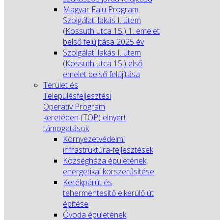
Magyar Falu Program
Szolgálati lakás I. ütem
(Kossuth utca 15.) 1. emelet
belső felújítása 2025 év
Szolgálati lakás I. ütem
(Kossuth utca 15.) első
emelet belső felújítása
Terület és
Településfejlesztési
Operatív Program
keretében (TOP) elnyert
támogatások
Környezetvédelmi
infrastruktúra-fejlesztések
Községháza épületének
energetikai korszerűsítése
Kerékpárút és
tehermentesítő elkerülő út
építése
Óvoda épületének