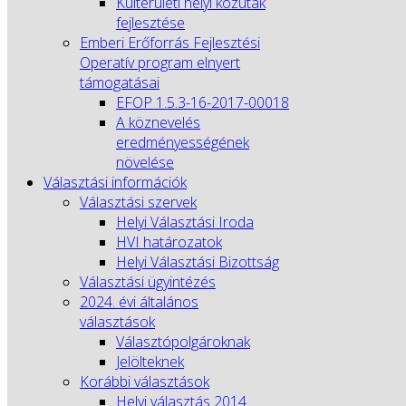
Külterületi helyi közutak
fejlesztése
Emberi Erőforrás Fejlesztési
Operatív program elnyert
támogatásai
EFOP 1.5.3-16-2017-00018
A köznevelés
eredményességének
növelése
Választási információk
Választási szervek
Helyi Választási Iroda
HVI határozatok
Helyi Választási Bizottság
Választási ügyintézés
2024. évi általános
választások
Választópolgároknak
Jelölteknek
Korábbi választások
Helyi választás 2014