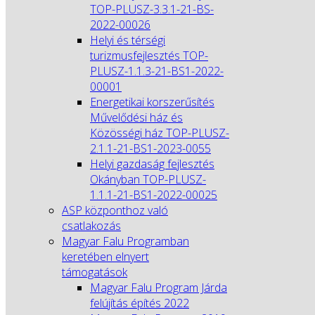
TOP-PLUSZ-3.3.1-21-BS-
2022-00026
Helyi és térségi
turizmusfejlesztés TOP-
PLUSZ-1.1.3-21-BS1-2022-
00001
Energetikai korszerűsítés
Művelődési ház és
Közösségi ház TOP-PLUSZ-
2.1.1-21-BS1-2023-0055
Helyi gazdaság fejlesztés
Okányban TOP-PLUSZ-
1.1.1-21-BS1-2022-00025
ASP központhoz való
csatlakozás
Magyar Falu Programban
keretében elnyert
támogatások
Magyar Falu Program Járda
felújítás építés 2022