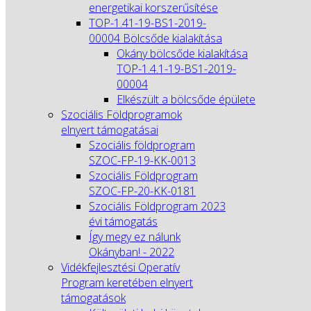
energetikai korszerűsítése
TOP-1.41-19-BS1-2019-
00004 Bölcsőde kialakítása
Okány bölcsőde kialakítása
TOP-1.4.1-19-BS1-2019-
00004
Elkészült a bölcsőde épülete
Szociális Földprogramok
elnyert támogatásai
Szociális földprogram
SZOC-FP-19-KK-0013
Szociális Földprogram
SZOC-FP-20-KK-0181
Szociális Földprogram 2023
évi támogatás
Így megy ez nálunk
Okányban! - 2022
Vidékfejlesztési Operatív
Program keretében elnyert
támogatások