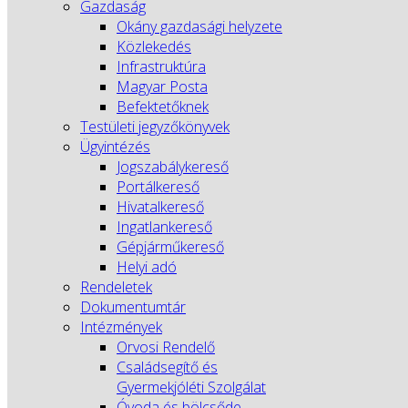
Gazdaság
Okány gazdasági helyzete
Közlekedés
Infrastruktúra
Magyar Posta
Befektetőknek
Testületi jegyzőkönyvek
Ügyintézés
Jogszabálykereső
Portálkereső
Hivatalkereső
Ingatlankereső
Gépjárműkereső
Helyi adó
Rendeletek
Dokumentumtár
Intézmények
Orvosi Rendelő
Családsegítő és
Gyermekjóléti Szolgálat
Óvoda és bölcsőde