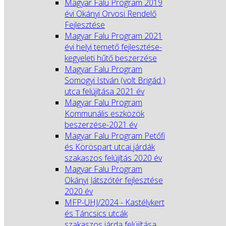
Magyar Falu Program 2019
évi Okányi Orvosi Rendelő
Fejlesztése
Magyar Falu Program 2021
évi helyi temető fejlesztése-
kegyeleti hűtő beszerzése
Magyar Falu Program
Somogyi István (volt Brigád )
utca felújítása 2021 év
Magyar Falu Program
Kommunális eszközök
beszerzése-2021 év
Magyar Falu Program Petőfi
és Köröspart utcai járdák
szakaszos felújítás 2020 év
Magyar Falu Program
Okányi Játszótér fejlesztése
2020 év
MFP-UHJ/2024 - Kastélykert
és Táncsics utcák
szakaszos járda felújítása