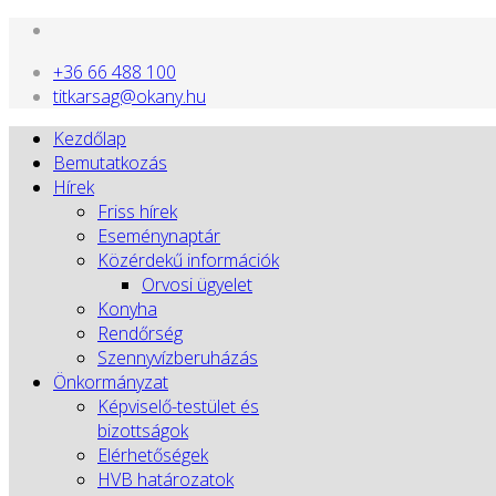
+36 66 488 100
titkarsag@okany.hu
Kezdőlap
Bemutatkozás
Hírek
Friss hírek
Eseménynaptár
Közérdekű információk
Orvosi ügyelet
Konyha
Rendőrség
Szennyvízberuházás
Önkormányzat
Képviselő-testület és
bizottságok
Elérhetőségek
HVB határozatok