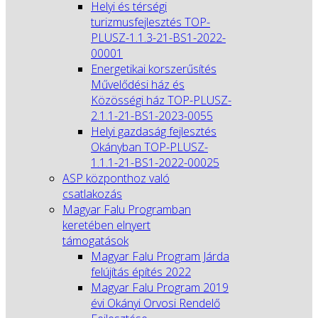
Helyi és térségi
turizmusfejlesztés TOP-
PLUSZ-1.1.3-21-BS1-2022-
00001
Energetikai korszerűsítés
Művelődési ház és
Közösségi ház TOP-PLUSZ-
2.1.1-21-BS1-2023-0055
Helyi gazdaság fejlesztés
Okányban TOP-PLUSZ-
1.1.1-21-BS1-2022-00025
ASP központhoz való
csatlakozás
Magyar Falu Programban
keretében elnyert
támogatások
Magyar Falu Program Járda
felújítás építés 2022
Magyar Falu Program 2019
évi Okányi Orvosi Rendelő