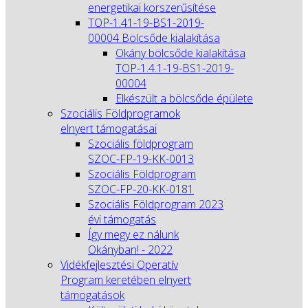
energetikai korszerűsítése
TOP-1.41-19-BS1-2019-
00004 Bölcsőde kialakítása
Okány bölcsőde kialakítása
TOP-1.4.1-19-BS1-2019-
00004
Elkészült a bölcsőde épülete
Szociális Földprogramok
elnyert támogatásai
Szociális földprogram
SZOC-FP-19-KK-0013
Szociális Földprogram
SZOC-FP-20-KK-0181
Szociális Földprogram 2023
évi támogatás
Így megy ez nálunk
Okányban! - 2022
Vidékfejlesztési Operatív
Program keretében elnyert
támogatások