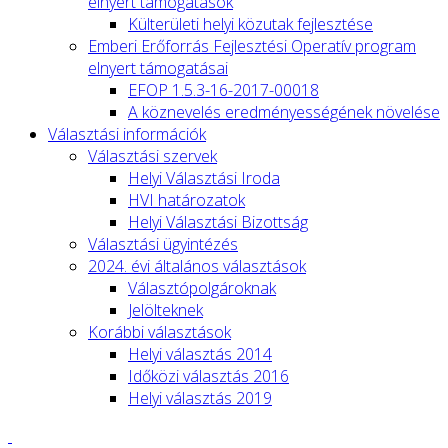
elnyert támogatások
Külterületi helyi közutak fejlesztése
Emberi Erőforrás Fejlesztési Operatív program
elnyert támogatásai
EFOP 1.5.3-16-2017-00018
A köznevelés eredményességének növelése
Választási információk
Választási szervek
Helyi Választási Iroda
HVI határozatok
Helyi Választási Bizottság
Választási ügyintézés
2024. évi általános választások
Választópolgároknak
Jelölteknek
Korábbi választások
Helyi választás 2014
Időközi választás 2016
Helyi választás 2019