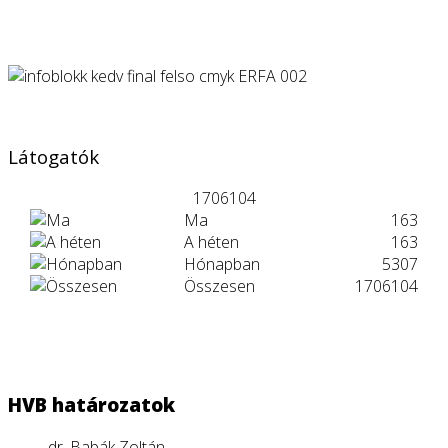
Látogatók
1706104
Ma
163
A héten
163
Hónapban
5307
Összesen
1706104
HVB határozatok
dr. Babák Zoltán