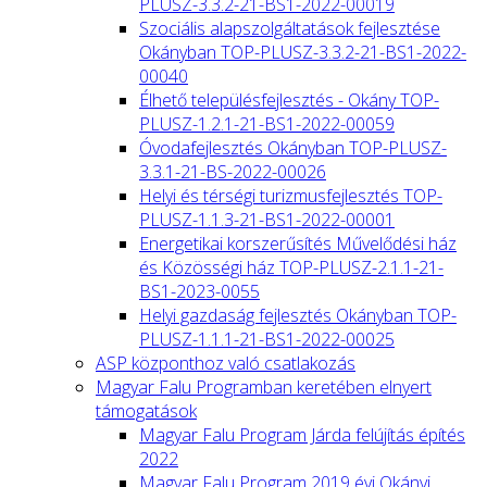
PLUSZ-3.3.2-21-BS1-2022-00019
Szociális alapszolgáltatások fejlesztése
Okányban TOP-PLUSZ-3.3.2-21-BS1-2022-
00040
Élhető településfejlesztés - Okány TOP-
PLUSZ-1.2.1-21-BS1-2022-00059
Óvodafejlesztés Okányban TOP-PLUSZ-
3.3.1-21-BS-2022-00026
Helyi és térségi turizmusfejlesztés TOP-
PLUSZ-1.1.3-21-BS1-2022-00001
Energetikai korszerűsítés Művelődési ház
és Közösségi ház TOP-PLUSZ-2.1.1-21-
BS1-2023-0055
Helyi gazdaság fejlesztés Okányban TOP-
PLUSZ-1.1.1-21-BS1-2022-00025
ASP központhoz való csatlakozás
Magyar Falu Programban keretében elnyert
támogatások
Magyar Falu Program Járda felújítás építés
2022
Magyar Falu Program 2019 évi Okányi