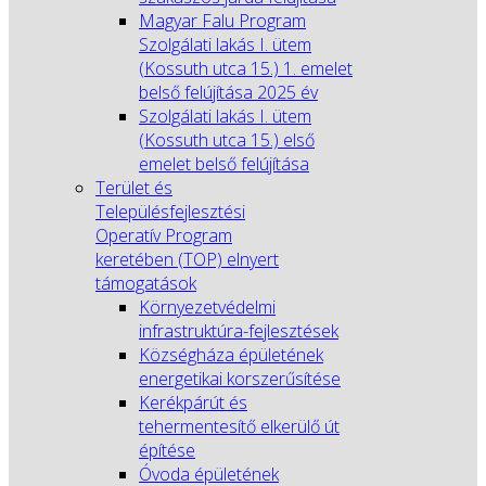
Magyar Falu Program
Szolgálati lakás I. ütem
(Kossuth utca 15.) 1. emelet
belső felújítása 2025 év
Szolgálati lakás I. ütem
(Kossuth utca 15.) első
emelet belső felújítása
Terület és
Településfejlesztési
Operatív Program
keretében (TOP) elnyert
támogatások
Környezetvédelmi
infrastruktúra-fejlesztések
Községháza épületének
energetikai korszerűsítése
Kerékpárút és
tehermentesítő elkerülő út
építése
Óvoda épületének