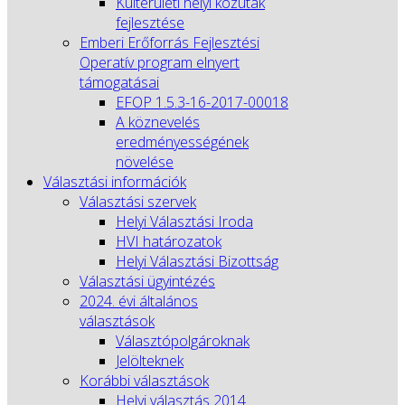
Külterületi helyi közutak
fejlesztése
Emberi Erőforrás Fejlesztési
Operatív program elnyert
támogatásai
EFOP 1.5.3-16-2017-00018
A köznevelés
eredményességének
növelése
Választási információk
Választási szervek
Helyi Választási Iroda
HVI határozatok
Helyi Választási Bizottság
Választási ügyintézés
2024. évi általános
választások
Választópolgároknak
Jelölteknek
Korábbi választások
Helyi választás 2014