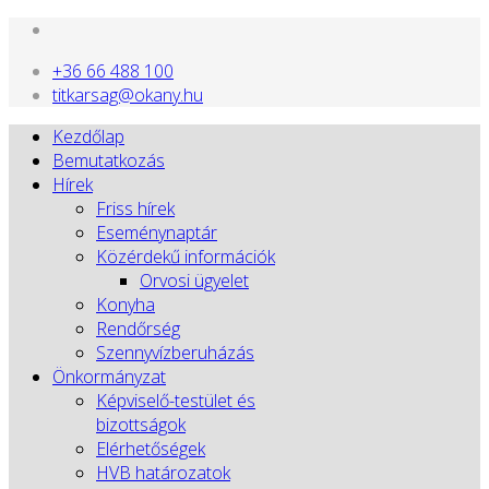
+36 66 488 100
titkarsag@okany.hu
Kezdőlap
Bemutatkozás
Hírek
Friss hírek
Eseménynaptár
Közérdekű információk
Orvosi ügyelet
Konyha
Rendőrség
Szennyvízberuházás
Önkormányzat
Képviselő-testület és
bizottságok
Elérhetőségek
HVB határozatok