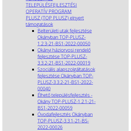
TELEPÜLÉSFEJLESZTÉSI
OPERATÍV PROGRAM
PLUSZ (TOP PLUSZ) elnyert
támogatások
Belterületi utak fejlesztése
Okányban TOP-PLUSZ-
1.2.3-21-BS1-2022-00050
Okányi háziorvosi rendelő
fejlesztése TOP-PLUSZ-
3.3.2-21-BS1-2022-00019
Szociális alapszolgáltatások
fejlesztése Okányban TOP-
PLUSZ-3.3.2-21-BS1-2022-
00040
Élhető településfejlesztés -
Okány TOP-PLUSZ-1.2.1-21-
BS1-2022-00059
Óvodafejlesztés Okányban
TOP-PLUSZ-3.3.1-21-BS-
2022-00026