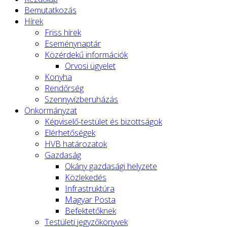
Bemutatkozás
Hírek
Friss hírek
Eseménynaptár
Közérdekű információk
Orvosi ügyelet
Konyha
Rendőrség
Szennyvízberuházás
Önkormányzat
Képviselő-testület és bizottságok
Elérhetőségek
HVB határozatok
Gazdaság
Okány gazdasági helyzete
Közlekedés
Infrastruktúra
Magyar Posta
Befektetőknek
Testületi jegyzőkönyvek