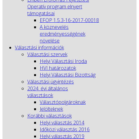
Operatív program elnyert
támogatásai
EFOP 1.5.3-16-2017-00018
A köznevelés
eredményességének
növelése
Választási információk
Választási szervek
Helyi Választási Iroda
HVI határozatok
Helyi Választási Bizottság
Választási ügyintézés
2024. évi általános
választások
Választópolgároknak
Jelölteknek
Korábbi választások
Helyi választás 2014
Időközi választás 2016
Helyi választás 2019