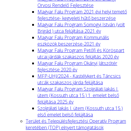
Orvosi Rendelő Fejlesztése
Magyar Falu Program 2021 évi helyi temető
fejlesztése- kegyeleti hűtő beszerzése
Magyar Falu Program Somogyi István (volt
Brigád ) utca felújítása 2021 év
Magyar Falu Program Kommunális
eszközök beszerzése-2021 év
Magyar Falu Program Petőfi és Köröspart
utcai járdák szakaszos felújítás 2020 év
Magyar Falu Program Okányi Játszótér
fejlesztése 2020 év
MFP-UHJ/2024 - Kastélykert és Táncsics
utcák szakaszos járda felújítása
Magyar Falu Program Szolgálati lakás I.
ütem (Kossuth utca 15.) 1. emelet belső
felújítása 2025 év
Szolgálati lakás I. ütem (Kossuth utca 15.)
első emelet belső felújítása
Terület és Településfejlesztési Operatív Program
keretében (TOP) elnyert támogatások