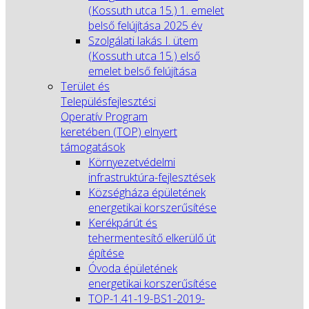
(Kossuth utca 15.) 1. emelet
belső felújítása 2025 év
Szolgálati lakás I. ütem
(Kossuth utca 15.) első
emelet belső felújítása
Terület és
Településfejlesztési
Operatív Program
keretében (TOP) elnyert
támogatások
Környezetvédelmi
infrastruktúra-fejlesztések
Községháza épületének
energetikai korszerűsítése
Kerékpárút és
tehermentesítő elkerülő út
építése
Óvoda épületének
energetikai korszerűsítése
TOP-1.41-19-BS1-2019-