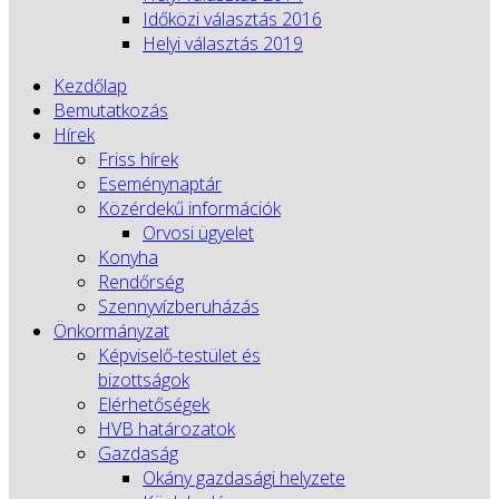
Időközi választás 2016
Helyi választás 2019
Kezdőlap
Bemutatkozás
Hírek
Friss hírek
Eseménynaptár
Közérdekű információk
Orvosi ügyelet
Konyha
Rendőrség
Szennyvízberuházás
Önkormányzat
Képviselő-testület és
bizottságok
Elérhetőségek
HVB határozatok
Gazdaság
Okány gazdasági helyzete