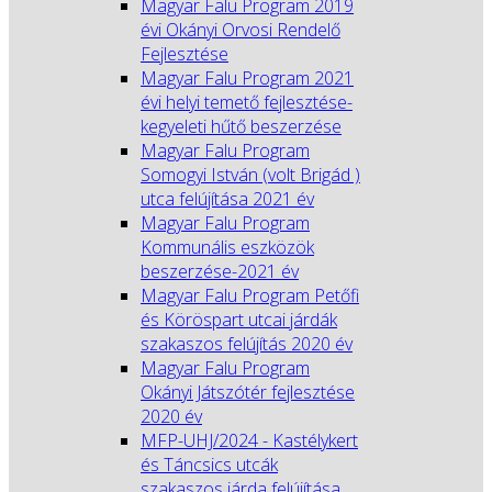
Magyar Falu Program 2019
évi Okányi Orvosi Rendelő
Fejlesztése
Magyar Falu Program 2021
évi helyi temető fejlesztése-
kegyeleti hűtő beszerzése
Magyar Falu Program
Somogyi István (volt Brigád )
utca felújítása 2021 év
Magyar Falu Program
Kommunális eszközök
beszerzése-2021 év
Magyar Falu Program Petőfi
és Köröspart utcai járdák
szakaszos felújítás 2020 év
Magyar Falu Program
Okányi Játszótér fejlesztése
2020 év
MFP-UHJ/2024 - Kastélykert
és Táncsics utcák
szakaszos járda felújítása