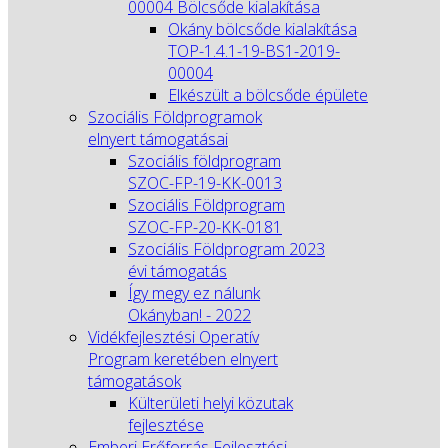
00004 Bölcsőde kialakítása
Okány bölcsőde kialakítása
TOP-1.4.1-19-BS1-2019-
00004
Elkészült a bölcsőde épülete
Szociális Földprogramok
elnyert támogatásai
Szociális földprogram
SZOC-FP-19-KK-0013
Szociális Földprogram
SZOC-FP-20-KK-0181
Szociális Földprogram 2023
évi támogatás
Így megy ez nálunk
Okányban! - 2022
Vidékfejlesztési Operatív
Program keretében elnyert
támogatások
Külterületi helyi közutak
fejlesztése
Emberi Erőforrás Fejlesztési