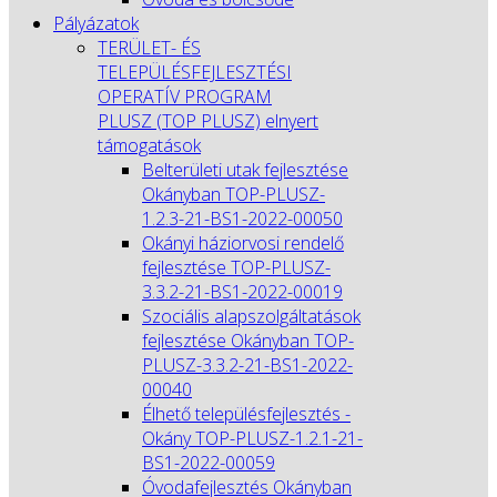
Pályázatok
TERÜLET- ÉS
TELEPÜLÉSFEJLESZTÉSI
OPERATÍV PROGRAM
PLUSZ (TOP PLUSZ) elnyert
támogatások
Belterületi utak fejlesztése
Okányban TOP-PLUSZ-
1.2.3-21-BS1-2022-00050
Okányi háziorvosi rendelő
fejlesztése TOP-PLUSZ-
3.3.2-21-BS1-2022-00019
Szociális alapszolgáltatások
fejlesztése Okányban TOP-
PLUSZ-3.3.2-21-BS1-2022-
00040
Élhető településfejlesztés -
Okány TOP-PLUSZ-1.2.1-21-
BS1-2022-00059
Óvodafejlesztés Okányban