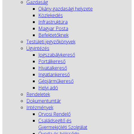
Gazdaság
Okány gazdasági helyzete
Közlekedés
Infrastruktúra
Magyar Posta
Befektetőknek
Testületi jegyzőkönyvek
Ügyintézés
Jogszabálykereső
Portálkereső
Hivatalkereső
Ingatlankereső
Gépjárműkereső
Helyi adó
Rendeletek
Dokumentumtár
Intézmények
Orvosi Rendelő
Családsegítő és
Gyermekjóléti Szolgálat
Óvoda és bölcsőde