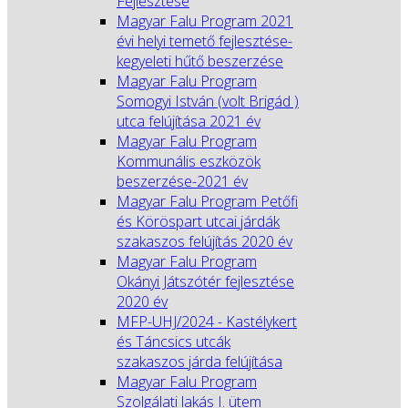
Fejlesztése
Magyar Falu Program 2021
évi helyi temető fejlesztése-
kegyeleti hűtő beszerzése
Magyar Falu Program
Somogyi István (volt Brigád )
utca felújítása 2021 év
Magyar Falu Program
Kommunális eszközök
beszerzése-2021 év
Magyar Falu Program Petőfi
és Köröspart utcai járdák
szakaszos felújítás 2020 év
Magyar Falu Program
Okányi Játszótér fejlesztése
2020 év
MFP-UHJ/2024 - Kastélykert
és Táncsics utcák
szakaszos járda felújítása
Magyar Falu Program
Szolgálati lakás I. ütem