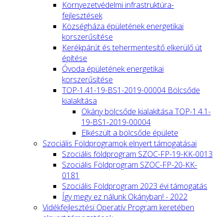
Környezetvédelmi infrastruktúra-
fejlesztések
Községháza épületének energetikai
korszerűsítése
Kerékpárút és tehermentesítő elkerülő út
építése
Óvoda épületének energetikai
korszerűsítése
TOP-1.41-19-BS1-2019-00004 Bölcsőde
kialakítása
Okány bölcsőde kialakítása TOP-1.4.1-
19-BS1-2019-00004
Elkészült a bölcsőde épülete
Szociális Földprogramok elnyert támogatásai
Szociális földprogram SZOC-FP-19-KK-0013
Szociális Földprogram SZOC-FP-20-KK-
0181
Szociális Földprogram 2023 évi támogatás
Így megy ez nálunk Okányban! - 2022
Vidékfejlesztési Operatív Program keretében