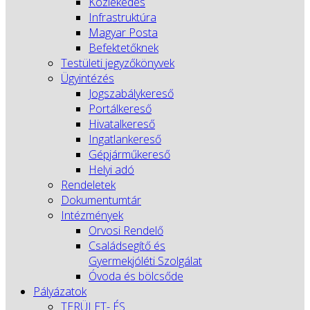
Közlekedés
Infrastruktúra
Magyar Posta
Befektetőknek
Testületi jegyzőkönyvek
Ügyintézés
Jogszabálykereső
Portálkereső
Hivatalkereső
Ingatlankereső
Gépjárműkereső
Helyi adó
Rendeletek
Dokumentumtár
Intézmények
Orvosi Rendelő
Családsegítő és
Gyermekjóléti Szolgálat
Óvoda és bölcsőde
Pályázatok
TERÜLET- ÉS