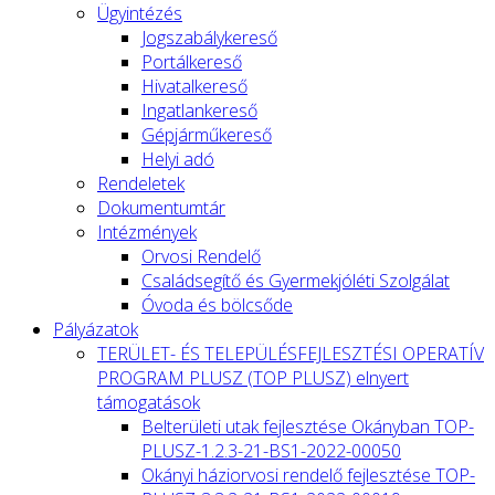
Ügyintézés
Jogszabálykereső
Portálkereső
Hivatalkereső
Ingatlankereső
Gépjárműkereső
Helyi adó
Rendeletek
Dokumentumtár
Intézmények
Orvosi Rendelő
Családsegítő és Gyermekjóléti Szolgálat
Óvoda és bölcsőde
Pályázatok
TERÜLET- ÉS TELEPÜLÉSFEJLESZTÉSI OPERATÍV
PROGRAM PLUSZ (TOP PLUSZ) elnyert
támogatások
Belterületi utak fejlesztése Okányban TOP-
PLUSZ-1.2.3-21-BS1-2022-00050
Okányi háziorvosi rendelő fejlesztése TOP-