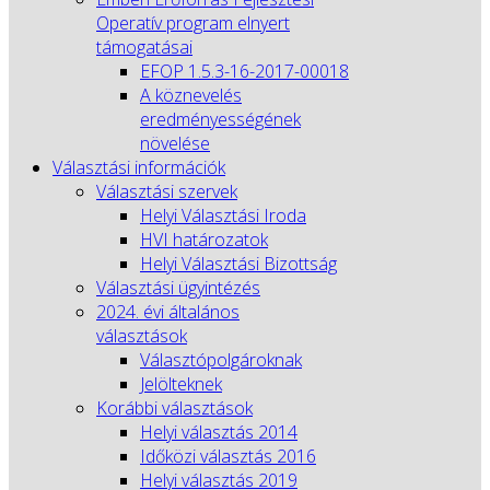
Operatív program elnyert
támogatásai
EFOP 1.5.3-16-2017-00018
A köznevelés
eredményességének
növelése
Választási információk
Választási szervek
Helyi Választási Iroda
HVI határozatok
Helyi Választási Bizottság
Választási ügyintézés
2024. évi általános
választások
Választópolgároknak
Jelölteknek
Korábbi választások
Helyi választás 2014
Időközi választás 2016
Helyi választás 2019