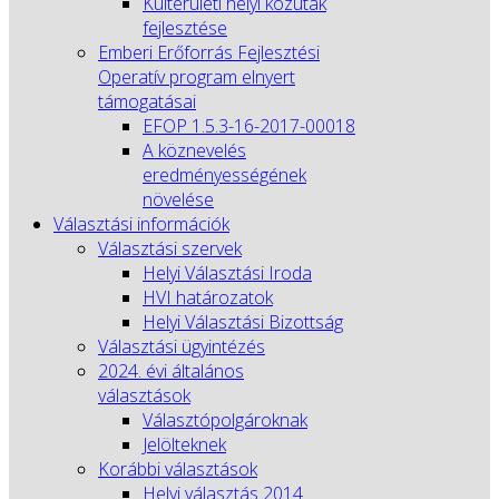
Külterületi helyi közutak
fejlesztése
Emberi Erőforrás Fejlesztési
Operatív program elnyert
támogatásai
EFOP 1.5.3-16-2017-00018
A köznevelés
eredményességének
növelése
Választási információk
Választási szervek
Helyi Választási Iroda
HVI határozatok
Helyi Választási Bizottság
Választási ügyintézés
2024. évi általános
választások
Választópolgároknak
Jelölteknek
Korábbi választások
Helyi választás 2014