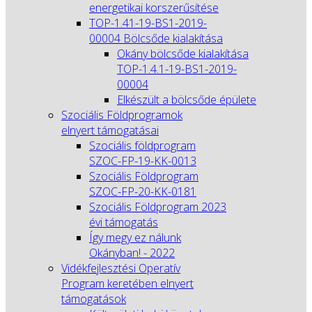
energetikai korszerűsítése
TOP-1.41-19-BS1-2019-
00004 Bölcsőde kialakítása
Okány bölcsőde kialakítása
TOP-1.4.1-19-BS1-2019-
00004
Elkészült a bölcsőde épülete
Szociális Földprogramok
elnyert támogatásai
Szociális földprogram
SZOC-FP-19-KK-0013
Szociális Földprogram
SZOC-FP-20-KK-0181
Szociális Földprogram 2023
évi támogatás
Így megy ez nálunk
Okányban! - 2022
Vidékfejlesztési Operatív
Program keretében elnyert
támogatások