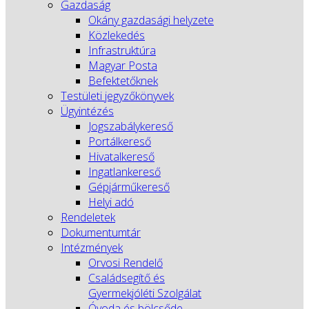
Gazdaság
Okány gazdasági helyzete
Közlekedés
Infrastruktúra
Magyar Posta
Befektetőknek
Testületi jegyzőkönyvek
Ügyintézés
Jogszabálykereső
Portálkereső
Hivatalkereső
Ingatlankereső
Gépjárműkereső
Helyi adó
Rendeletek
Dokumentumtár
Intézmények
Orvosi Rendelő
Családsegítő és
Gyermekjóléti Szolgálat
Óvoda és bölcsőde