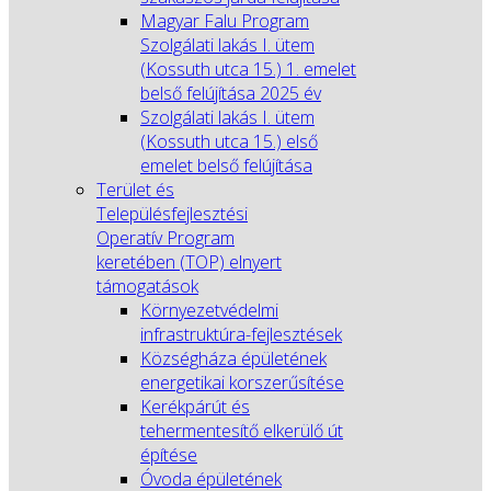
Magyar Falu Program
Szolgálati lakás I. ütem
(Kossuth utca 15.) 1. emelet
belső felújítása 2025 év
Szolgálati lakás I. ütem
(Kossuth utca 15.) első
emelet belső felújítása
Terület és
Településfejlesztési
Operatív Program
keretében (TOP) elnyert
támogatások
Környezetvédelmi
infrastruktúra-fejlesztések
Községháza épületének
energetikai korszerűsítése
Kerékpárút és
tehermentesítő elkerülő út
építése
Óvoda épületének