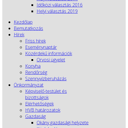
Időközi választás 2016
Helyi választás 2019
Kezdőlap
Bemutatkozás
Hírek
Friss hírek
Eseménynaptár
Közérdekű információk
Orvosi ügyelet
Konyha
Rendőrség
Szennyvízberuházás
Önkormányzat
Képviselő-testület és
bizottságok
Elérhetőségek
HVB határozatok
Gazdaság
Okány gazdasági helyzete