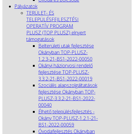
Pályázatok
TERÜLET- ÉS
TELEPÜLÉSFEJLESZTÉSI
OPERATÍV PROGRAM
PLUSZ (TOP PLUSZ) elnyert
támogatások
Belterületi utak fejlesztése
Okányban TOP-PLUSZ-
1.2.3-21-BS1-2022-00050
Okányi háziorvosi rendelő
fejlesztése TOP-PLUSZ-
3.3.2-21-BS1-2022-00019
Szociális alapszolgáltatások
fejlesztése Okányban TOP-
PLUSZ-3.3.2-21-BS1-2022-
00040
Élhető településfejlesztés -
Okány TOP-PLUSZ-1.2.1-21-
BS1-2022-00059
Óvodafejlesztés Okányban