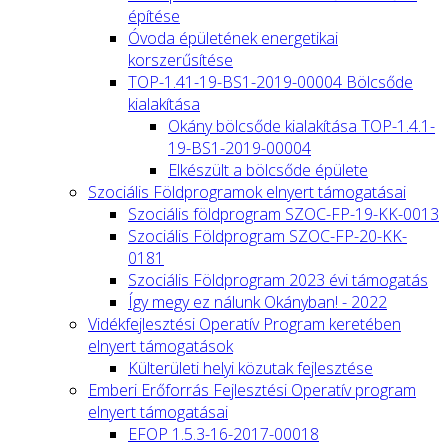
építése
Óvoda épületének energetikai
korszerűsítése
TOP-1.41-19-BS1-2019-00004 Bölcsőde
kialakítása
Okány bölcsőde kialakítása TOP-1.4.1-
19-BS1-2019-00004
Elkészült a bölcsőde épülete
Szociális Földprogramok elnyert támogatásai
Szociális földprogram SZOC-FP-19-KK-0013
Szociális Földprogram SZOC-FP-20-KK-
0181
Szociális Földprogram 2023 évi támogatás
Így megy ez nálunk Okányban! - 2022
Vidékfejlesztési Operatív Program keretében
elnyert támogatások
Külterületi helyi közutak fejlesztése
Emberi Erőforrás Fejlesztési Operatív program
elnyert támogatásai
EFOP 1.5.3-16-2017-00018