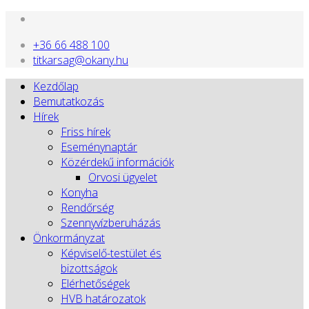
+36 66 488 100
titkarsag@okany.hu
Kezdőlap
Bemutatkozás
Hírek
Friss hírek
Eseménynaptár
Közérdekű információk
Orvosi ügyelet
Konyha
Rendőrség
Szennyvízberuházás
Önkormányzat
Képviselő-testület és
bizottságok
Elérhetőségek
HVB határozatok