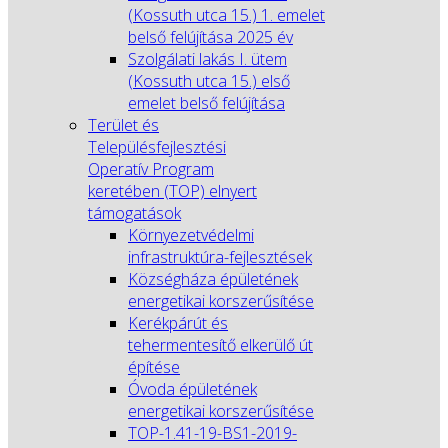
(Kossuth utca 15.) 1. emelet
belső felújítása 2025 év
Szolgálati lakás I. ütem
(Kossuth utca 15.) első
emelet belső felújítása
Terület és
Településfejlesztési
Operatív Program
keretében (TOP) elnyert
támogatások
Környezetvédelmi
infrastruktúra-fejlesztések
Községháza épületének
energetikai korszerűsítése
Kerékpárút és
tehermentesítő elkerülő út
építése
Óvoda épületének
energetikai korszerűsítése
TOP-1.41-19-BS1-2019-