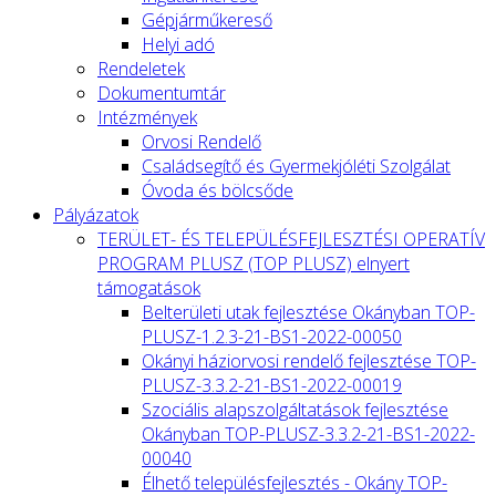
Gépjárműkereső
Helyi adó
Rendeletek
Dokumentumtár
Intézmények
Orvosi Rendelő
Családsegítő és Gyermekjóléti Szolgálat
Óvoda és bölcsőde
Pályázatok
TERÜLET- ÉS TELEPÜLÉSFEJLESZTÉSI OPERATÍV
PROGRAM PLUSZ (TOP PLUSZ) elnyert
támogatások
Belterületi utak fejlesztése Okányban TOP-
PLUSZ-1.2.3-21-BS1-2022-00050
Okányi háziorvosi rendelő fejlesztése TOP-
PLUSZ-3.3.2-21-BS1-2022-00019
Szociális alapszolgáltatások fejlesztése
Okányban TOP-PLUSZ-3.3.2-21-BS1-2022-
00040
Élhető településfejlesztés - Okány TOP-