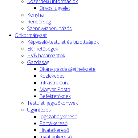
Közérdekű információk
Orvosi ügyelet
Konyha
Rendőrség
Szennyvízberuházás
Önkormányzat
Képviselő-testület és bizottságok
Elérhetőségek
HVB határozatok
Gazdaság
Okány gazdasági helyzete
Közlekedés
Infrastruktúra
Magyar Posta
Befektetőknek
Testületi jegyzőkönyvek
Ügyintézés
Jogszabálykereső
Portálkereső
Hivatalkereső
Ingatlankereső