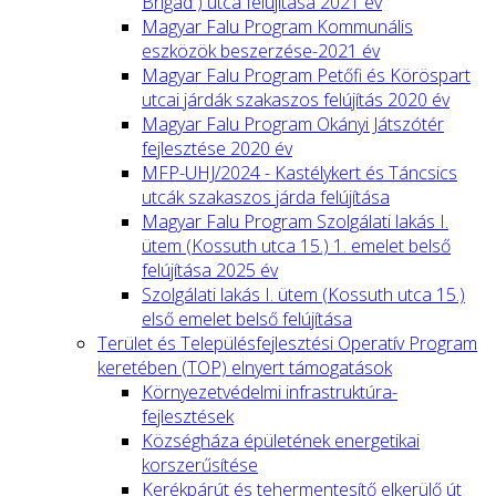
Brigád ) utca felújítása 2021 év
Magyar Falu Program Kommunális
eszközök beszerzése-2021 év
Magyar Falu Program Petőfi és Köröspart
utcai járdák szakaszos felújítás 2020 év
Magyar Falu Program Okányi Játszótér
fejlesztése 2020 év
MFP-UHJ/2024 - Kastélykert és Táncsics
utcák szakaszos járda felújítása
Magyar Falu Program Szolgálati lakás I.
ütem (Kossuth utca 15.) 1. emelet belső
felújítása 2025 év
Szolgálati lakás I. ütem (Kossuth utca 15.)
első emelet belső felújítása
Terület és Településfejlesztési Operatív Program
keretében (TOP) elnyert támogatások
Környezetvédelmi infrastruktúra-
fejlesztések
Községháza épületének energetikai
korszerűsítése
Kerékpárút és tehermentesítő elkerülő út