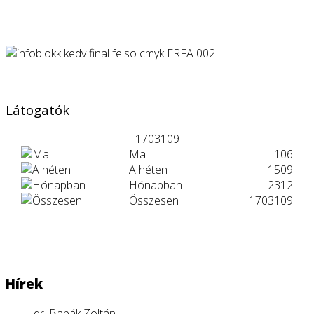
Látogatók
1703109
Ma
106
A héten
1509
Hónapban
2312
Összesen
1703109
Hírek
dr. Babák Zoltán