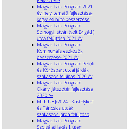
Fejlesztése
Magyar Falu Program 2021
évi helyi temető fejlesztése-
kegyeleti hűtő beszerzése
Magyar Falu Program
Somogyi István (volt Brigád )
utca felújítása 2021 év
Magyar Falu Program
Kommunális eszközök
beszerzése-2021 év
Magyar Falu Program Petőfi
és Köröspart utcai járdák
szakaszos felújítás 2020 év
Magyar Falu Program
Okányi Játszótér fejlesztése
2020 év
MFP-UHJ/2024 - Kastélykert
és Táncsics utcák
szakaszos járda felújítása
Magyar Falu Program
Szolgálati lakás I. ütem