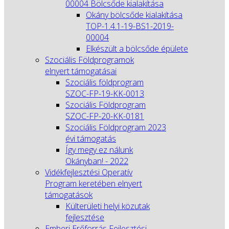
00004 Bölcsőde kialakítása
Okány bölcsőde kialakítása
TOP-1.4.1-19-BS1-2019-
00004
Elkészült a bölcsőde épülete
Szociális Földprogramok
elnyert támogatásai
Szociális földprogram
SZOC-FP-19-KK-0013
Szociális Földprogram
SZOC-FP-20-KK-0181
Szociális Földprogram 2023
évi támogatás
Így megy ez nálunk
Okányban! - 2022
Vidékfejlesztési Operatív
Program keretében elnyert
támogatások
Külterületi helyi közutak
fejlesztése
Emberi Erőforrás Fejlesztési