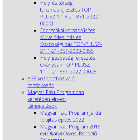
Helyi és térségi
turizmusfejlesztés TOP-
PLUSZ-1.1.3-21-BS1-2022-
00001
Energetikai korszerűsítés
Művelődési ház és
Közösségi ház TOP-PLUSZ-
2.1.1-21-BS1-2023-0055
Helyi gazdaság fejlesztés
Okányban TOP-PLUSZ-
1.1.1-21-BS1-2022-00025
ASP központhoz való
csatlakozás
Magyar Falu Programban
keretében elnyert
támogatások
Magyar Falu Program Járda
felújítás építés 2022
Magyar Falu Program 2019
évi Okányi Orvosi Rendelő