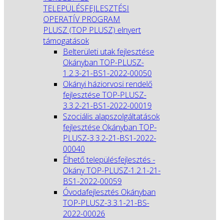
TELEPÜLÉSFEJLESZTÉSI
OPERATÍV PROGRAM
PLUSZ (TOP PLUSZ) elnyert
támogatások
Belterületi utak fejlesztése
Okányban TOP-PLUSZ-
1.2.3-21-BS1-2022-00050
Okányi háziorvosi rendelő
fejlesztése TOP-PLUSZ-
3.3.2-21-BS1-2022-00019
Szociális alapszolgáltatások
fejlesztése Okányban TOP-
PLUSZ-3.3.2-21-BS1-2022-
00040
Élhető településfejlesztés -
Okány TOP-PLUSZ-1.2.1-21-
BS1-2022-00059
Óvodafejlesztés Okányban
TOP-PLUSZ-3.3.1-21-BS-
2022-00026