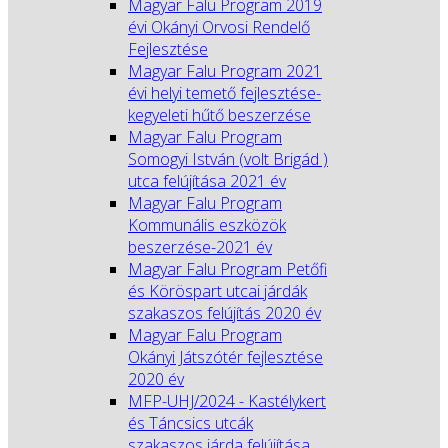
Magyar Falu Program 2019
évi Okányi Orvosi Rendelő
Fejlesztése
Magyar Falu Program 2021
évi helyi temető fejlesztése-
kegyeleti hűtő beszerzése
Magyar Falu Program
Somogyi István (volt Brigád )
utca felújítása 2021 év
Magyar Falu Program
Kommunális eszközök
beszerzése-2021 év
Magyar Falu Program Petőfi
és Köröspart utcai járdák
szakaszos felújítás 2020 év
Magyar Falu Program
Okányi Játszótér fejlesztése
2020 év
MFP-UHJ/2024 - Kastélykert
és Táncsics utcák
szakaszos járda felújítása