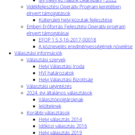
Így megy ez nálunk Okányban! - 2022
Vidékfejlesztési Operatív Program keretében
elnyert támogatások
Külterületi helyi közutak fejlesztése
Emberi Erőforrás Fejlesztési Operatív program
elnyert támogatásai
EFOP 1.5.3-16-2017-00018
A köznevelés eredményességének növelése
Választási információk
Választási szervek
Helyi Választási Iroda
HVI határozatok
Helyi Választási Bizottság
Választási ügyintézés
2024. évi általános választások
Választópolgároknak
Jelölteknek
Korábbi választások
Helyi választás 2014
Időközi választás 2016
Helyi választás 2019