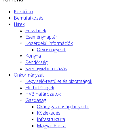
Kezdőlap
Bemutatkozás
Hírek
Friss hírek
Eseménynaptár
Közérdekű információk
Orvosi ügyelet
Konyha
Rendőrség
Szennyvízberuházás
Önkormányzat
Képviselő-testület és bizottságok
Elérhetőségek
HVB határozatok
Gazdaság
Okány gazdasági helyzete
Közlekedés
Infrastruktúra
Magyar Posta