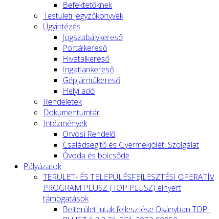
Befektetőknek
Testületi jegyzőkönyvek
Ügyintézés
Jogszabálykereső
Portálkereső
Hivatalkereső
Ingatlankereső
Gépjárműkereső
Helyi adó
Rendeletek
Dokumentumtár
Intézmények
Orvosi Rendelő
Családsegítő és Gyermekjóléti Szolgálat
Óvoda és bölcsőde
Pályázatok
TERÜLET- ÉS TELEPÜLÉSFEJLESZTÉSI OPERATÍV
PROGRAM PLUSZ (TOP PLUSZ) elnyert
támogatások
Belterületi utak fejlesztése Okányban TOP-