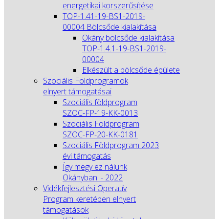
energetikai korszerűsítése
TOP-1.41-19-BS1-2019-
00004 Bölcsőde kialakítása
Okány bölcsőde kialakítása
TOP-1.4.1-19-BS1-2019-
00004
Elkészült a bölcsőde épülete
Szociális Földprogramok
elnyert támogatásai
Szociális földprogram
SZOC-FP-19-KK-0013
Szociális Földprogram
SZOC-FP-20-KK-0181
Szociális Földprogram 2023
évi támogatás
Így megy ez nálunk
Okányban! - 2022
Vidékfejlesztési Operatív
Program keretében elnyert
támogatások