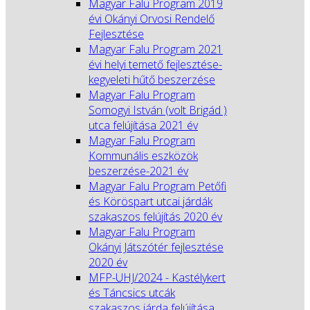
Magyar Falu Program 2019
évi Okányi Orvosi Rendelő
Fejlesztése
Magyar Falu Program 2021
évi helyi temető fejlesztése-
kegyeleti hűtő beszerzése
Magyar Falu Program
Somogyi István (volt Brigád )
utca felújítása 2021 év
Magyar Falu Program
Kommunális eszközök
beszerzése-2021 év
Magyar Falu Program Petőfi
és Köröspart utcai járdák
szakaszos felújítás 2020 év
Magyar Falu Program
Okányi Játszótér fejlesztése
2020 év
MFP-UHJ/2024 - Kastélykert
és Táncsics utcák
szakaszos járda felújítása