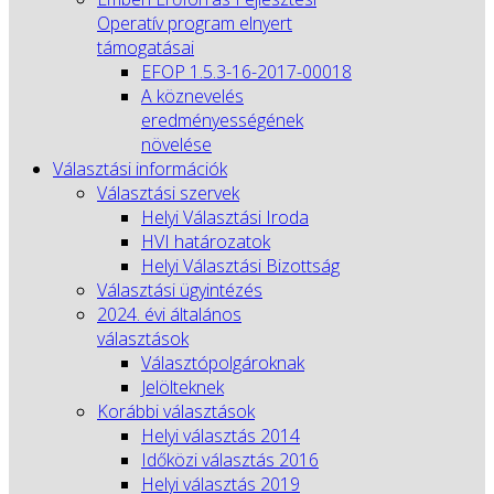
Operatív program elnyert
támogatásai
EFOP 1.5.3-16-2017-00018
A köznevelés
eredményességének
növelése
Választási információk
Választási szervek
Helyi Választási Iroda
HVI határozatok
Helyi Választási Bizottság
Választási ügyintézés
2024. évi általános
választások
Választópolgároknak
Jelölteknek
Korábbi választások
Helyi választás 2014
Időközi választás 2016
Helyi választás 2019