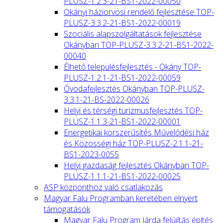
PLUSZ-1.2.3-21-BS1-2022-00050
Okányi háziorvosi rendelő fejlesztése TOP-
PLUSZ-3.3.2-21-BS1-2022-00019
Szociális alapszolgáltatások fejlesztése
Okányban TOP-PLUSZ-3.3.2-21-BS1-2022-
00040
Élhető településfejlesztés - Okány TOP-
PLUSZ-1.2.1-21-BS1-2022-00059
Óvodafejlesztés Okányban TOP-PLUSZ-
3.3.1-21-BS-2022-00026
Helyi és térségi turizmusfejlesztés TOP-
PLUSZ-1.1.3-21-BS1-2022-00001
Energetikai korszerűsítés Művelődési ház
és Közösségi ház TOP-PLUSZ-2.1.1-21-
BS1-2023-0055
Helyi gazdaság fejlesztés Okányban TOP-
PLUSZ-1.1.1-21-BS1-2022-00025
ASP központhoz való csatlakozás
Magyar Falu Programban keretében elnyert
támogatások
Magyar Falu Program Járda felújítás építés