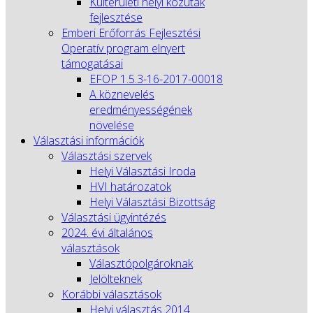
Külterületi helyi közutak
fejlesztése
Emberi Erőforrás Fejlesztési
Operatív program elnyert
támogatásai
EFOP 1.5.3-16-2017-00018
A köznevelés
eredményességének
növelése
Választási információk
Választási szervek
Helyi Választási Iroda
HVI határozatok
Helyi Választási Bizottság
Választási ügyintézés
2024. évi általános
választások
Választópolgároknak
Jelölteknek
Korábbi választások
Helyi választás 2014