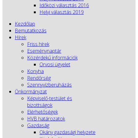
Időközi választás 2016
Helyi választás 2019
Kezdőlap
Bemutatkozás
Hírek
Friss hírek
Eseménynaptár
Közérdekű információk
Orvosi ügyelet
Konyha
Rendőrség
Szennyvízberuházás
Önkormányzat
Képviselő-testület és
bizottságok
Elérhetőségek
HVB határozatok
Gazdaság
Okány gazdasági helyzete