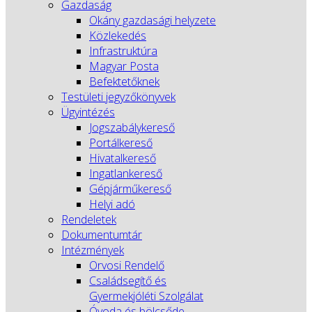
Gazdaság
Okány gazdasági helyzete
Közlekedés
Infrastruktúra
Magyar Posta
Befektetőknek
Testületi jegyzőkönyvek
Ügyintézés
Jogszabálykereső
Portálkereső
Hivatalkereső
Ingatlankereső
Gépjárműkereső
Helyi adó
Rendeletek
Dokumentumtár
Intézmények
Orvosi Rendelő
Családsegítő és
Gyermekjóléti Szolgálat
Óvoda és bölcsőde