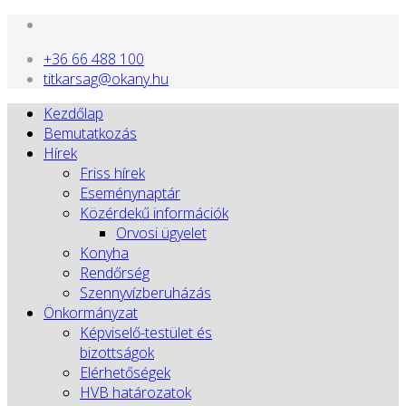
+36 66 488 100
titkarsag@okany.hu
Kezdőlap
Bemutatkozás
Hírek
Friss hírek
Eseménynaptár
Közérdekű információk
Orvosi ügyelet
Konyha
Rendőrség
Szennyvízberuházás
Önkormányzat
Képviselő-testület és
bizottságok
Elérhetőségek
HVB határozatok