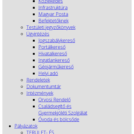
Közlekedés
Infrastruktúra
Magyar Posta
Befektetőknek
Testületi jegyzőkönyvek
Ügyintézés
Jogszabálykereső
Portálkereső
Hivatalkereső
Ingatlankereső
Gépjárműkereső
Helyi adó
Rendeletek
Dokumentumtár
Intézmények
Orvosi Rendelő
Családsegítő és
Gyermekjóléti Szolgálat
Óvoda és bölcsőde
Pályázatok
TERÜLET- ÉS