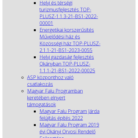
Helyi és térségi
turizmusfejlesztés TOP-
PLUSZ-1.1.3-21-BS1-2022-
00001
Energetikai korszerűsítés
Művelődési ház és
Közösségi ház TOP-PLUSZ-
2.1.1-21-BS1-2023-0055
Helyi gazdaság fejlesztés
Okányban TOP-PLUSZ-
1.1.1-21-BS1-2022-00025
ASP központhoz való
csatlakozás
Magyar Falu Programban
keretében elnyert
támogatások
Magyar Falu Program Járda
felújítás építés 2022
Magyar Falu Program 2019
évi Okányi Orvosi Rendelő