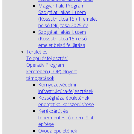
Magyar Falu Program
Szolgálati lakás I. ütem
(Kossuth utca 15.) 1. emelet
belső felújítása 2025 év
Szolgálati lakás I. ütem
(Kossuth utca 15.) első
emelet belső felújítása
Terület és
Településfejlesztési
Operatív Program
keretében (TOP) elnyert
támogatások
Környezetvédelmi
infrastruktúra-fejlesztések
Községháza épületének
energetikai korszerűsítése
Kerékpárút és
tehermentesítő elkerülő út
építése
Óvoda épületének