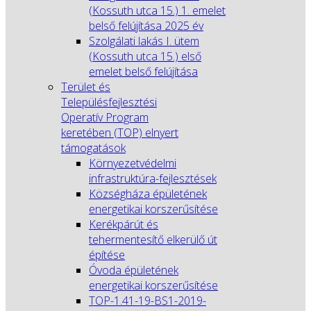
(Kossuth utca 15.) 1. emelet
belső felújítása 2025 év
Szolgálati lakás I. ütem
(Kossuth utca 15.) első
emelet belső felújítása
Terület és
Településfejlesztési
Operatív Program
keretében (TOP) elnyert
támogatások
Környezetvédelmi
infrastruktúra-fejlesztések
Községháza épületének
energetikai korszerűsítése
Kerékpárút és
tehermentesítő elkerülő út
építése
Óvoda épületének
energetikai korszerűsítése
TOP-1.41-19-BS1-2019-