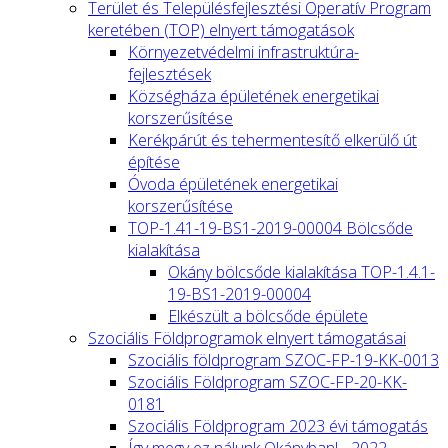
Terület és Településfejlesztési Operatív Program
keretében (TOP) elnyert támogatások
Környezetvédelmi infrastruktúra-
fejlesztések
Községháza épületének energetikai
korszerűsítése
Kerékpárút és tehermentesítő elkerülő út
építése
Óvoda épületének energetikai
korszerűsítése
TOP-1.41-19-BS1-2019-00004 Bölcsőde
kialakítása
Okány bölcsőde kialakítása TOP-1.4.1-
19-BS1-2019-00004
Elkészült a bölcsőde épülete
Szociális Földprogramok elnyert támogatásai
Szociális földprogram SZOC-FP-19-KK-0013
Szociális Földprogram SZOC-FP-20-KK-
0181
Szociális Földprogram 2023 évi támogatás