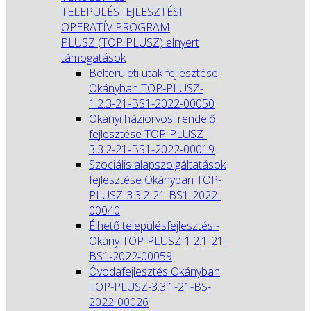
TELEPÜLÉSFEJLESZTÉSI
OPERATÍV PROGRAM
PLUSZ (TOP PLUSZ) elnyert
támogatások
Belterületi utak fejlesztése
Okányban TOP-PLUSZ-
1.2.3-21-BS1-2022-00050
Okányi háziorvosi rendelő
fejlesztése TOP-PLUSZ-
3.3.2-21-BS1-2022-00019
Szociális alapszolgáltatások
fejlesztése Okányban TOP-
PLUSZ-3.3.2-21-BS1-2022-
00040
Élhető településfejlesztés -
Okány TOP-PLUSZ-1.2.1-21-
BS1-2022-00059
Óvodafejlesztés Okányban
TOP-PLUSZ-3.3.1-21-BS-
2022-00026