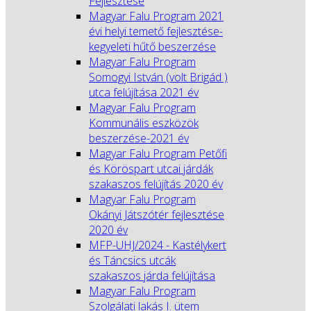
Fejlesztése
Magyar Falu Program 2021
évi helyi temető fejlesztése-
kegyeleti hűtő beszerzése
Magyar Falu Program
Somogyi István (volt Brigád )
utca felújítása 2021 év
Magyar Falu Program
Kommunális eszközök
beszerzése-2021 év
Magyar Falu Program Petőfi
és Köröspart utcai járdák
szakaszos felújítás 2020 év
Magyar Falu Program
Okányi Játszótér fejlesztése
2020 év
MFP-UHJ/2024 - Kastélykert
és Táncsics utcák
szakaszos járda felújítása
Magyar Falu Program
Szolgálati lakás I. ütem