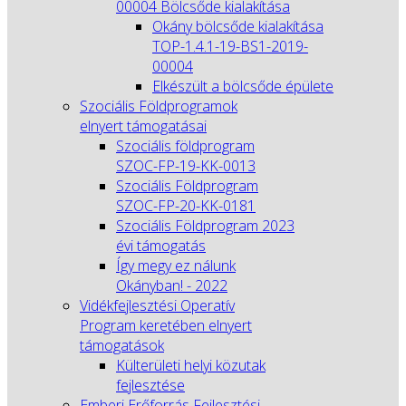
00004 Bölcsőde kialakítása
Okány bölcsőde kialakítása
TOP-1.4.1-19-BS1-2019-
00004
Elkészült a bölcsőde épülete
Szociális Földprogramok
elnyert támogatásai
Szociális földprogram
SZOC-FP-19-KK-0013
Szociális Földprogram
SZOC-FP-20-KK-0181
Szociális Földprogram 2023
évi támogatás
Így megy ez nálunk
Okányban! - 2022
Vidékfejlesztési Operatív
Program keretében elnyert
támogatások
Külterületi helyi közutak
fejlesztése
Emberi Erőforrás Fejlesztési