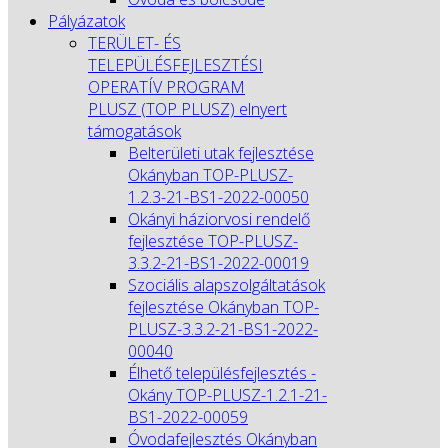
Pályázatok
TERÜLET- ÉS
TELEPÜLÉSFEJLESZTÉSI
OPERATÍV PROGRAM
PLUSZ (TOP PLUSZ) elnyert
támogatások
Belterületi utak fejlesztése
Okányban TOP-PLUSZ-
1.2.3-21-BS1-2022-00050
Okányi háziorvosi rendelő
fejlesztése TOP-PLUSZ-
3.3.2-21-BS1-2022-00019
Szociális alapszolgáltatások
fejlesztése Okányban TOP-
PLUSZ-3.3.2-21-BS1-2022-
00040
Élhető településfejlesztés -
Okány TOP-PLUSZ-1.2.1-21-
BS1-2022-00059
Óvodafejlesztés Okányban